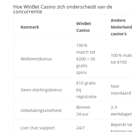
Hoe WinBet Casino zich onderscheidt van de
concurrentie
Andere
WinBet
Kenmerk
Nederland
Casino
casino’s
100 %
match tot
100 % mat
Welkomstbonus
€200 + 50
tot €150
gratis
spins
€10 gratis
Niet
Geen‑stortingsbonus
bij
standaard
registratie
Binnen
2‑3
Uitbetalingssnelheid
24 uur
werkdage
Beperkt to
Live chat support
24/7
kantoorur