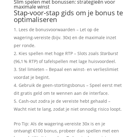
Slim spelen met bonussen: strategieën voor
maximale winst
Stap‑voor‑stap gids om je bonus te
optimaliseren
Lees de bonusvoorwaarden – Let op de
wagering‑vereiste (bijv. 30x) en de maximale inzet
per ronde.
Kies spellen met hoge RTP – Slots zoals
Starburst
(96,1 % RTP) of tafelspellen met lage huisvoordeel.
Stel limieten – Bepaal een winst‑ en verlieslimiet
voordat je begint.
Gebruik de geen‑stortingsbonus – Speel eerst met
dit gratis geld om te wennen aan de interface.
Cash‑out zodra je de vereiste hebt gehaald –
Wacht niet te lang, zodat je niet onnodig risico loopt.
Pro Tip: Als de wagering‑vereiste 30x is en je
ontvangt €100 bonus, probeer dan spellen met een