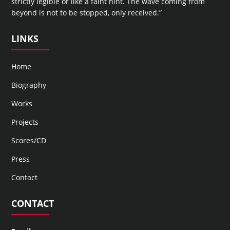
strictly legible or like a faint hint. The wave coming from
beyond is not to be stopped, only received.”
LINKS
Home
Biography
Works
Projects
Scores/CD
Press
Contact
CONTACT