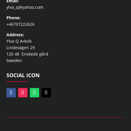
Email:
ylva_q@yahoo.com
Phone:
+46707222626
Address:
Ylva Q Arkvik
Lindevägen 29
120 48 Enskede gård
Sweden
SOCIAL ICON