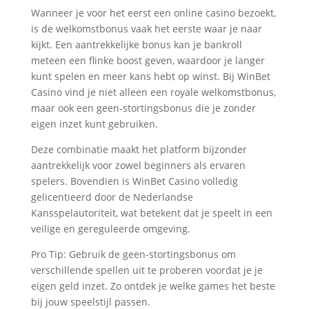
Wanneer je voor het eerst een online casino bezoekt,
is de welkomstbonus vaak het eerste waar je naar
kijkt. Een aantrekkelijke bonus kan je bankroll
meteen een flinke boost geven, waardoor je langer
kunt spelen en meer kans hebt op winst. Bij WinBet
Casino vind je niet alleen een royale welkomstbonus,
maar ook een geen‑stortingsbonus die je zonder
eigen inzet kunt gebruiken.
Deze combinatie maakt het platform bijzonder
aantrekkelijk voor zowel beginners als ervaren
spelers. Bovendien is WinBet Casino volledig
gelicentieerd door de Nederlandse
Kansspelautoriteit, wat betekent dat je speelt in een
veilige en gereguleerde omgeving.
Pro Tip: Gebruik de geen‑stortingsbonus om
verschillende spellen uit te proberen voordat je je
eigen geld inzet. Zo ontdek je welke games het beste
bij jouw speelstijl passen.