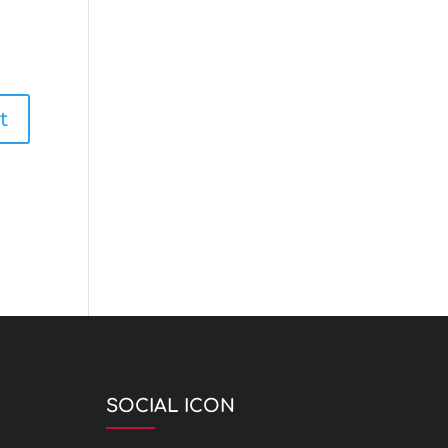
SOCIAL ICON