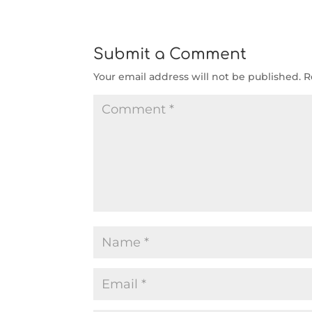
Submit a Comment
Your email address will not be published.
R