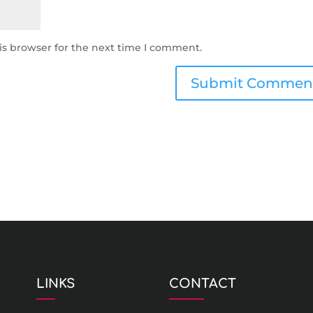
is browser for the next time I comment.
LINKS
CONTACT