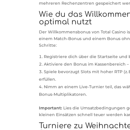
mehreren Rechenzentren gespeichert we
Wie du das Willkomme
optimal nutzt
Der Willkommensbonus von Total Casino ist
einem Match‑Bonus und einem Bonus ohne
Schritte:
Registriere dich über die Startseite und 
Aktiviere den Bonus im Kassenbereich –
Spiele bevorzugt Slots mit hoher RTP (z
erfüllen.
Nimm an einem Live‑Turnier teil, das wäh
Bonus‑Multiplikatoren.
Important:
Lies die Umsatzbedingungen ge
kleinen Einsätzen schnell teuer werden ka
Turniere zu Weihnachten