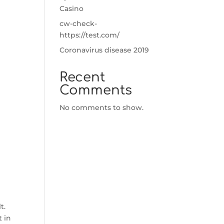
Casino
cw-check-
https://test.com/
Coronavirus disease 2019
Recent
Comments
No comments to show.
t.
t in