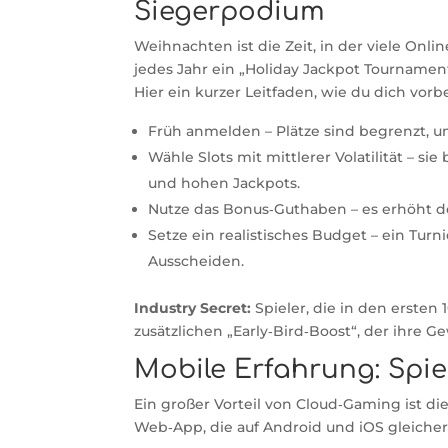
Siegerpodium
Weihnachten ist die Zeit, in der viele Onlin
jedes Jahr ein „Holiday Jackpot Tournament
Hier ein kurzer Leitfaden, wie du dich vorbe
Früh anmelden – Plätze sind begrenzt, u
Wähle Slots mit mittlerer Volatilität – 
und hohen Jackpots.
Nutze das Bonus‑Guthaben – es erhöht dei
Setze ein realistisches Budget – ein Turni
Ausscheiden.
Industry Secret:
Spieler, die in den ersten 
zusätzlichen „Early‑Bird‑Boost“, der ihre 
Mobile Erfahrung: Spie
Ein großer Vorteil von Cloud‑Gaming ist di
Web‑App, die auf Android und iOS gleicherm