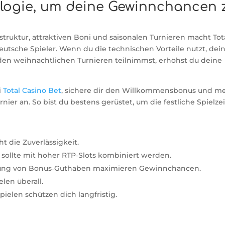
nologie, um deine Gewinnchancen 
truktur, attraktiven Boni und saisonalen Turnieren macht Tot
eutsche Spieler. Wenn du die technischen Vorteile nutzt, dei
den weihnachtlichen Turnieren teilnimmst, erhöhst du deine
i
Total Casino Bet
, sichere dir den Willkommensbonus und m
ier an. So bist du bestens gerüstet, um die festliche Spielzei
t die Zuverlässigkeit.
sollte mit hoher RTP‑Slots kombiniert werden.
zung von Bonus‑Guthaben maximieren Gewinnchancen.
elen überall.
ielen schützen dich langfristig.