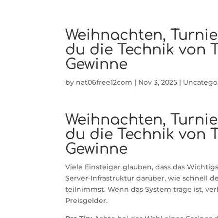
Weihnachten, Turnie
du die Technik von 
Gewinne
by
nat06free12com
|
Nov 3, 2025
|
Uncatego
Weihnachten, Turnie
du die Technik von 
Gewinne
Viele Einsteiger glauben, dass das Wichtigs
Server‑Infrastruktur darüber, wie schnell 
teilnimmst. Wenn das System träge ist, ver
Preisgelder.