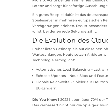
Pro Tip:
Achte bei der Wahl eines Casinos d
Latenz und sorgt für sofortige Auszahlunge
Ein gutes Beispiel dafür ist das deutschsp
Spieleserver in mehreren europäischen Re
Verzögerungen erleben. Das ist besonders
willst, bei denen jede Sekunde zählt.
Die Evolution des Clo
Früher liefen Casinospiele auf einzelnen p
Warteschlangen. Heute setzen Anbieter wie 
Technologie ermöglicht:
Automatisches Load‑Balancing – Last wird
Echtzeit‑Updates – Neue Slots und Featur
Globale Reichweite – Spieler aus Deutsc
EU‑Ländern.
Did You Know?
2022 haben über 70 % der To
Das verbessert nicht nur die Spielgeschwin