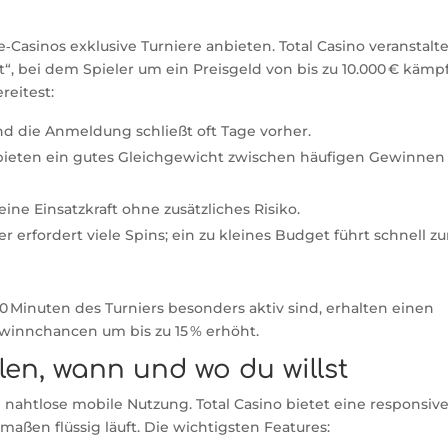
e‑Casinos exklusive Turniere anbieten. Total Casino veranstalt
“, bei dem Spieler um ein Preisgeld von bis zu 10.000 € kämp
reitest:
nd die Anmeldung schließt oft Tage vorher.
sie bieten ein gutes Gleichgewicht zwischen häufigen Gewinnen
ne Einsatzkraft ohne zusätzliches Risiko.
er erfordert viele Spins; ein zu kleines Budget führt schnell z
10 Minuten des Turniers besonders aktiv sind, erhalten einen
Gewinnchancen um bis zu 15 % erhöht.
len, wann und wo du willst
e nahtlose mobile Nutzung. Total Casino bietet eine responsiv
aßen flüssig läuft. Die wichtigsten Features: