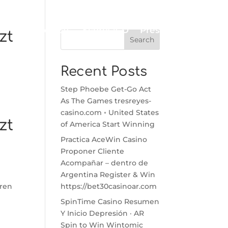
Works
Projects
Scores/CD
Press
Contact
zt
Search
Recent Posts
Step Phoebe Get-Go Act
As The Games tresreyes-
casino.com ◦ United States
zt
of America Start Winning
Practica AceWin Casino
Proponer Cliente
Acompañar – dentro de
Argentina Register & Win
eren
https://bet30casinoar.com
SpinTime Casino Resumen
Y Inicio Depresión · AR
Spin to Win Wintomic