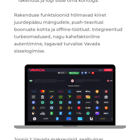
rakendus ja logi sisse oma kontoga.
Rakenduse funktsioonid hõlmavad kiiret
juurdepääsu mängudele, push-teavitusi
boonuste kohta ja offline-töötlust. Integreeritud
turbeomadused, nagu kahefaktoriline
autentimine, tagavad turvalise Vavada
sisselogimise.
Joonis 1: Vavada makseviisid, sealhulgas