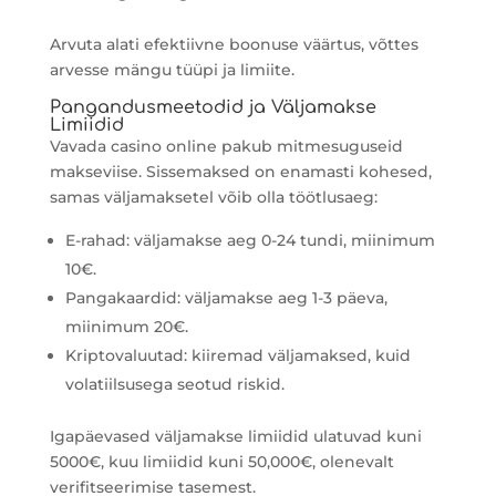
Arvuta alati efektiivne boonuse väärtus, võttes
arvesse mängu tüüpi ja limiite.
Pangandusmeetodid ja Väljamakse
Limiidid
Vavada casino online pakub mitmesuguseid
makseviise. Sissemaksed on enamasti kohesed,
samas väljamaksetel võib olla töötlusaeg:
E-rahad: väljamakse aeg 0-24 tundi, miinimum
10€.
Pangakaardid: väljamakse aeg 1-3 päeva,
miinimum 20€.
Kriptovaluutad: kiiremad väljamaksed, kuid
volatiilsusega seotud riskid.
Igapäevased väljamakse limiidid ulatuvad kuni
5000€, kuu limiidid kuni 50,000€, olenevalt
verifitseerimise tasemest.