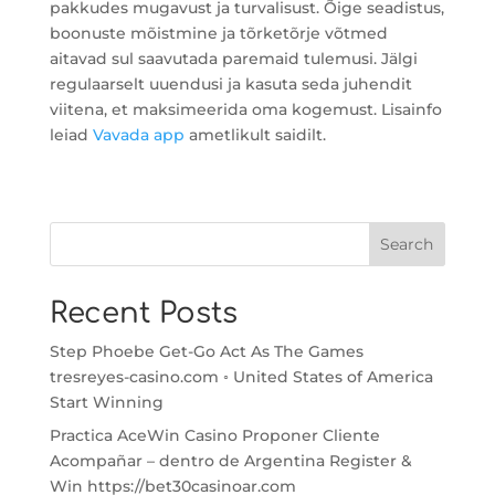
pakkudes mugavust ja turvalisust. Õige seadistus,
boonuste mõistmine ja tõrketõrje võtmed
aitavad sul saavutada paremaid tulemusi. Jälgi
regulaarselt uuendusi ja kasuta seda juhendit
viitena, et maksimeerida oma kogemust. Lisainfo
leiad
Vavada app
ametlikult saidilt.
Search
Recent Posts
Step Phoebe Get-Go Act As The Games
tresreyes-casino.com ◦ United States of America
Start Winning
Practica AceWin Casino Proponer Cliente
Acompañar – dentro de Argentina Register &
Win https://bet30casinoar.com