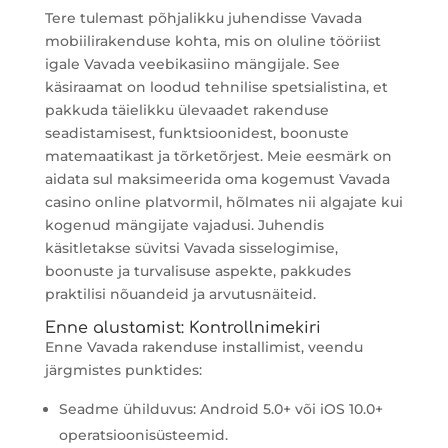
Tere tulemast põhjalikku juhendisse Vavada
mobiilirakenduse kohta, mis on oluline tööriist
igale Vavada veebikasiino mängijale. See
käsiraamat on loodud tehnilise spetsialistina, et
pakkuda täielikku ülevaadet rakenduse
seadistamisest, funktsioonidest, boonuste
matemaatikast ja tõrketõrjest. Meie eesmärk on
aidata sul maksimeerida oma kogemust Vavada
casino online platvormil, hõlmates nii algajate kui
kogenud mängijate vajadusi. Juhendis
käsitletakse süvitsi Vavada sisselogimise,
boonuste ja turvalisuse aspekte, pakkudes
praktilisi nõuandeid ja arvutusnäiteid.
Enne alustamist: Kontrollnimekiri
Enne Vavada rakenduse installimist, veendu
järgmistes punktides:
Seadme ühilduvus: Android 5.0+ või iOS 10.0+
operatsioonisüsteemid.