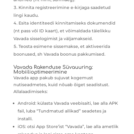
Kinnita registreerimine e-kirjaga saadetud
lingi kaudu.
Esita identiteedi kinnitamiseks dokumendid
(nt pass või ID kaart), et võimaldada täielikku
Vavada sisselogimist ja väljamakseid.
Teosta esimene sissemakse, et aktiveerida
boonused, sh Vavada boonus pakkumised.
Vavada Rakenduse Süvauuring:
Mobiilioptimeerimine
Vavada app pakub sujuvat kogemust
nutiseadmetes, kuid nõuab õiget seadistust.
Allalaadimiseks:
Android: külasta Vavada veebisaiti, lae alla APK
fail, luba “Tundmatud allikad” seadetes ja
installi.
iOS: otsi App Store’ist “Vavada”, lae alla ametlik