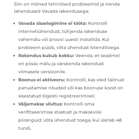
Siin on mõned tehnilised probleemid ja nende
lahendused Vavada rakendusega:
Vavada sisselogimine ei tööta:
Kontrolli
internetiühendust, tühjenda rakenduse
vahemälu või proovi uuesti installida. Kui
probleem püsib, võta ühendust klienditoega.
Rakendus kukub kokku:
Veenda, et seadmel
on piisav mälu ja värskenda rakendust
viimasele versioonile.
Boonus ei aktiveeru:
Kontrolli, kas oled täitnud
panustamise nõuded või kas boonuse kood on
sisestatud õigesti registreerimisel.
Väljamakse viivitus:
Kontrolli oma
verifitseerimise staatust ja makseviisi
piiranguid; võta ühendust toega, kui ületab 48
tundi.