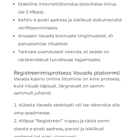
Stabiilne internetiühendus (soovitatav kiirus
üle 5 Mbps).
Kehtiv e-posti aadress ja isiklikud dokumendid
verifitseerimiseks.
Arusaam Vavada boonuste tingimustest, sh
panustamise nõuetest.
Tarkvara uuendused: veenda, et seade on
värskendatud turvalisuse tagamiseks.
Registreerimisprotsess Vavada platvormil
Vavada kasino online liitumine on kiire protsess,
kuid nõuab täpsust. Järgnevalt on samm-
sammult juhend:
Külasta Vavada veebisaiti või lae rakendus alla
oma seadmesse.
Klõpsa “Registreeri” nuppu ja täida vorm:
sisesta e-posti aadress, parool ja isiklikud
andmed (nt nimi, sünniaeg).