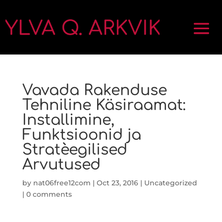
Vavada Rakenduse
Tehniline Käsiraamat:
Installimine,
Funktsioonid ja
Stratèegilised
Arvutused
by
nat06free12com
|
Oct 23, 2016
|
Uncategorized
|
0 comments