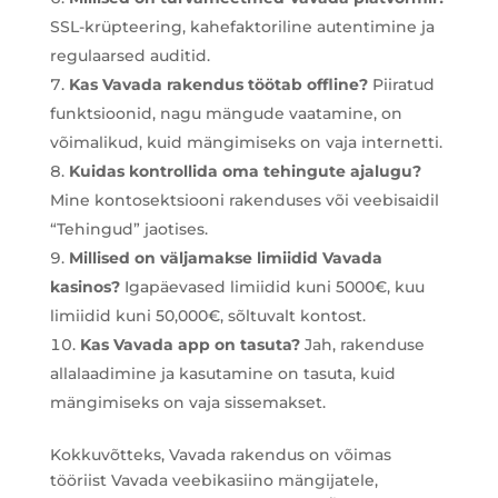
SSL-krüpteering, kahefaktoriline autentimine ja
regulaarsed auditid.
Kas Vavada rakendus töötab offline?
Piiratud
funktsioonid, nagu mängude vaatamine, on
võimalikud, kuid mängimiseks on vaja internetti.
Kuidas kontrollida oma tehingute ajalugu?
Mine kontosektsiooni rakenduses või veebisaidil
“Tehingud” jaotises.
Millised on väljamakse limiidid Vavada
kasinos?
Igapäevased limiidid kuni 5000€, kuu
limiidid kuni 50,000€, sõltuvalt kontost.
Kas Vavada app on tasuta?
Jah, rakenduse
allalaadimine ja kasutamine on tasuta, kuid
mängimiseks on vaja sissemakset.
Kokkuvõtteks, Vavada rakendus on võimas
tööriist Vavada veebikasiino mängijatele,