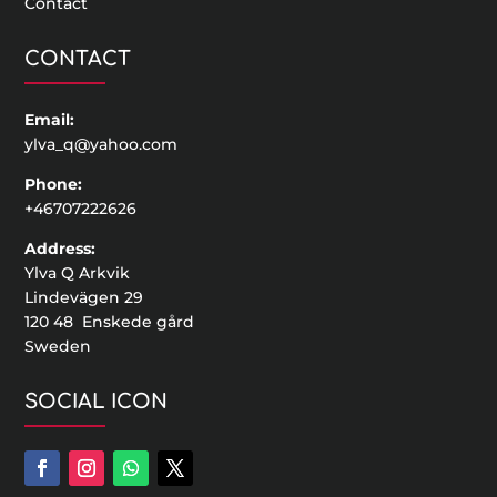
Contact
CONTACT
Email:
ylva_q@yahoo.com
Phone:
+46707222626
Address:
Ylva Q Arkvik
Lindevägen 29
120 48 Enskede gård
Sweden
SOCIAL ICON