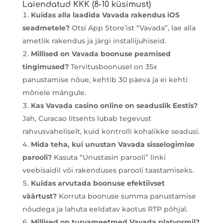
Laiendatud KKK (8-10 küsimust)
Kuidas alla laadida Vavada rakendus iOS
seadmetele?
Otsi App Store’ist “Vavada”, lae alla
ametlik rakendus ja järgi installijuhiseid.
Millised on Vavada boonuse peamised
tingimused?
Tervitusboonusel on 35x
panustamise nõue, kehtib 30 päeva ja ei kehti
mõnele mängule.
Kas Vavada casino online on seaduslik Eestis?
Jah, Curacao litsents lubab tegevust
rahvusvaheliselt, kuid kontrolli kohalikke seadusi.
Mida teha, kui unustan Vavada sisselogimise
parooli?
Kasuta “Unustasin parooli” linki
veebisaidil või rakenduses parooli taastamiseks.
Kuidas arvutada boonuse efektiivset
väärtust?
Korruta boonuse summa panustamise
nõudega ja lahuta eeldatav kaotus RTP põhjal.
Millised on turvameetmed Vavada platvormil?