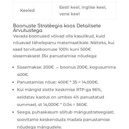
Eesti keel, inglise keel,
Keeled
vene keel
Boonuste Stratèegia koos Detailsete
Arvutustega
Vavada boonused võivad olla kasulikud, kuid
nõuavad tähelepanu matemaatikale. Näiteks, kui
saad tervitusboonuse 100% kuni 500€
sissemaksest 35x panustamise nõudega:
Sissemakse: 200€ → boonus 200€, kogusumma
400€.
Panustamise nõue: 400€ * 35 = 14,000€.
Kui mängid slotte keskmise RTP-ga 96%,
eeldatav kaotus on umbes 4% panustatud
summast, st 14,000€ * 0.04 = 560€.
Seega, puhaskasum sõltub mängustrateegiast;
soovitame keskenduda madala panustamise
nõudega mängudele.