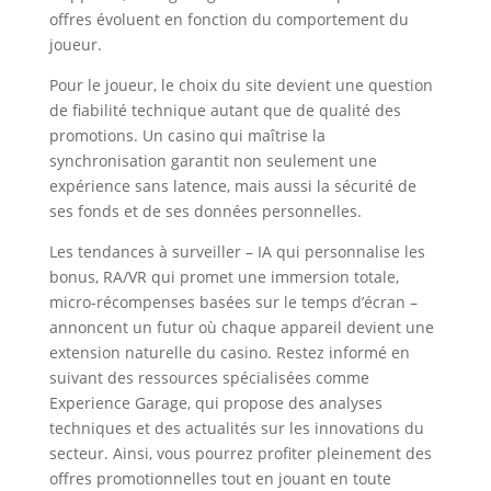
offres évoluent en fonction du comportement du
joueur.
Pour le joueur, le choix du site devient une question
de fiabilité technique autant que de qualité des
promotions. Un casino qui maîtrise la
synchronisation garantit non seulement une
expérience sans latence, mais aussi la sécurité de
ses fonds et de ses données personnelles.
Les tendances à surveiller – IA qui personnalise les
bonus, RA/VR qui promet une immersion totale,
micro‑récompenses basées sur le temps d’écran –
annoncent un futur où chaque appareil devient une
extension naturelle du casino. Restez informé en
suivant des ressources spécialisées comme
Experience Garage, qui propose des analyses
techniques et des actualités sur les innovations du
secteur. Ainsi, vous pourrez profiter pleinement des
offres promotionnelles tout en jouant en toute