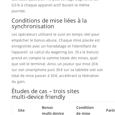
0,5 % à chaque appareil actif durant la même
journée.
Conditions de mise liées à la
synchronisation
Les opérateurs utilisent le suivi en temps réel pour
empêcher le bonus‑abuse. Chaque mise placée est
enregistrée avec un horodatage et l’identifiant de
l’appareil. Le calcul du wagering (ex. 35 x le bonus)
prend en compte la somme totale des mises, quel
que soit le terminal. Ainsi, un joueur qui mise 20 €
sur son smartphone puis 30 € sur sa tablette voit son
total de mise passer à 50 €, accélérant la libération
du gain.
Études de cas – trois sites
multi‑device friendly
Bonus
Condition
Site
Parti
multi‑device
de mise