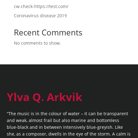
cw-check-https://test.com/
Coronavirus disease 2019
Recent Comments
No comments to show.
Ylva Q. Arkvik
“The music is in the colour of water – it can be transparent
and weak, almost frail but also marine and bottomless
blue-black and in between intensively blue-greyish. Like
she, as a composer, dwells in the eye of the storm. A calm is