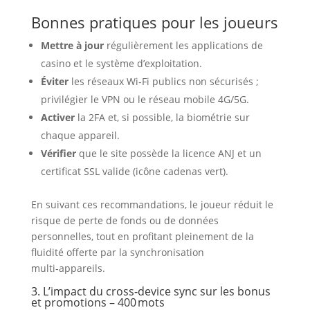
Bonnes pratiques pour les joueurs
Mettre à jour
régulièrement les applications de
casino et le système d’exploitation.
Éviter
les réseaux Wi‑Fi publics non sécurisés ;
privilégier le VPN ou le réseau mobile 4G/5G.
Activer
la 2FA et, si possible, la biométrie sur
chaque appareil.
Vérifier
que le site possède la licence ANJ et un
certificat SSL valide (icône cadenas vert).
En suivant ces recommandations, le joueur réduit le
risque de perte de fonds ou de données
personnelles, tout en profitant pleinement de la
fluidité offerte par la synchronisation
multi‑appareils.
3. L’impact du cross‑device sync sur les bonus
et promotions – 400 mots