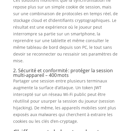
Ces solutions montrent que la synchronisation ne
repose plus sur un simple cookie de session, mais
sur une combinaison de protocoles en temps réel, de
stockage cloud et d’identifiants cryptographiques. Le
résultat est une expérience où le joueur peut
interrompre sa partie sur un smartphone, la
reprendre sur une tablette et même consulter le
même tableau de bord depuis son PC, le tout sans
devoir se reconnecter ou ressaisir ses paramètres de
mise.
2. Sécurité et conformité : protéger la session
multi‑appareil – 400 mots
Partager une session entre plusieurs terminaux
augmente la surface d’attaque. Un token JWT
intercepté sur un réseau Wi‑Fi public peut être
réutilisé pour usurper la session du joueur (session
hijacking). De même, les appareils mobiles sont plus
exposés aux malwares qui cherchent à extraire les
cookies ou les clés d’en‑cryptage.