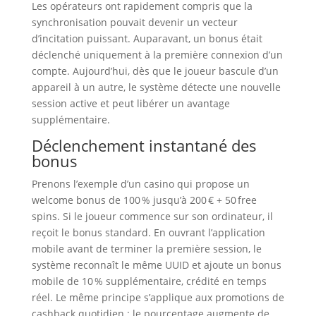
Les opérateurs ont rapidement compris que la
synchronisation pouvait devenir un vecteur
d’incitation puissant. Auparavant, un bonus était
déclenché uniquement à la première connexion d’un
compte. Aujourd’hui, dès que le joueur bascule d’un
appareil à un autre, le système détecte une nouvelle
session active et peut libérer un avantage
supplémentaire.
Déclenchement instantané des
bonus
Prenons l’exemple d’un casino qui propose un
welcome bonus de 100 % jusqu’à 200 € + 50 free
spins. Si le joueur commence sur son ordinateur, il
reçoit le bonus standard. En ouvrant l’application
mobile avant de terminer la première session, le
système reconnaît le même UUID et ajoute un bonus
mobile de 10 % supplémentaire, crédité en temps
réel. Le même principe s’applique aux promotions de
cashback quotidien : le pourcentage augmente de