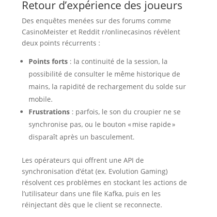
Retour d’expérience des joueurs
Des enquêtes menées sur des forums comme
CasinoMeister et Reddit r/onlinecasinos révèlent
deux points récurrents :
Points forts
: la continuité de la session, la
possibilité de consulter le même historique de
mains, la rapidité de rechargement du solde sur
mobile.
Frustrations
: parfois, le son du croupier ne se
synchronise pas, ou le bouton « mise rapide »
disparaît après un basculement.
Les opérateurs qui offrent une API de
synchronisation d’état (ex. Evolution Gaming)
résolvent ces problèmes en stockant les actions de
l’utilisateur dans une file Kafka, puis en les
réinjectant dès que le client se reconnecte.