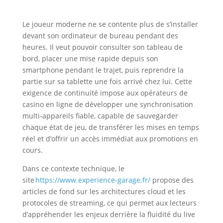
Le joueur moderne ne se contente plus de s’installer
devant son ordinateur de bureau pendant des
heures. Il veut pouvoir consulter son tableau de
bord, placer une mise rapide depuis son
smartphone pendant le trajet, puis reprendre la
partie sur sa tablette une fois arrivé chez lui. Cette
exigence de continuité impose aux opérateurs de
casino en ligne de développer une synchronisation
multi‑appareils fiable, capable de sauvegarder
chaque état de jeu, de transférer les mises en temps
réel et d’offrir un accès immédiat aux promotions en
cours.
Dans ce contexte technique, le
site
https://www.experience-garage.fr/
propose des
articles de fond sur les architectures cloud et les
protocoles de streaming, ce qui permet aux lecteurs
d’appréhender les enjeux derrière la fluidité du live