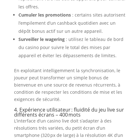
les offres.
Cumuler les promotions
: certains sites autorisent
l’empilement d’un cashback quotidien avec un
dépôt bonus actif sur un autre appareil.
Surveiller le wagering
: utilisez le tableau de bord
du casino pour suivre le total des mises par
appareil et éviter les dépassements de limites.
En exploitant intelligemment la synchronisation, le
joueur peut transformer un simple bonus de
bienvenue en une source de revenus récurrents, à
condition de respecter les conditions de mise et les
exigences de sécurité.
4. Expérience utilisateur : fluidité du jeu live sur
différents écrans – 400 mots
L’interface d’un casino live doit s’adapter à des
résolutions très variées, du petit écran d’un
smartphone (320 px de large) à la résolution 4K d’un