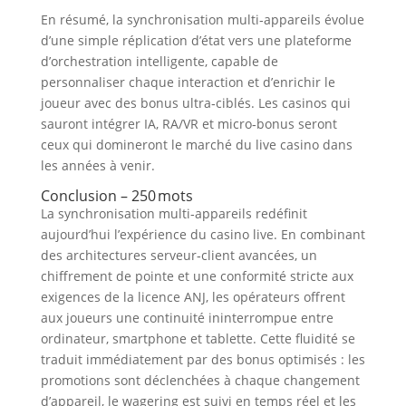
En résumé, la synchronisation multi‑appareils évolue
d’une simple réplication d’état vers une plateforme
d’orchestration intelligente, capable de
personnaliser chaque interaction et d’enrichir le
joueur avec des bonus ultra‑ciblés. Les casinos qui
sauront intégrer IA, RA/VR et micro‑bonus seront
ceux qui domineront le marché du live casino dans
les années à venir.
Conclusion – 250 mots
La synchronisation multi‑appareils redéfinit
aujourd’hui l’expérience du casino live. En combinant
des architectures serveur‑client avancées, un
chiffrement de pointe et une conformité stricte aux
exigences de la licence ANJ, les opérateurs offrent
aux joueurs une continuité ininterrompue entre
ordinateur, smartphone et tablette. Cette fluidité se
traduit immédiatement par des bonus optimisés : les
promotions sont déclenchées à chaque changement
d’appareil, le wagering est suivi en temps réel et les