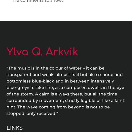
No comments to show.
Ylva Q. Arkvik
“The music is in the colour of water – it can be
transparent and weak, almost frail but also marine and
bottomless blue-black and in between intensively
blue-greyish. Like she, as a composer, dwells in the eye
of the storm. A calm is always there, but all the time
surrounded by movement, strictly legible or like a faint
hint. The wave coming from beyond is not to be
stopped, only received.”
LINKS