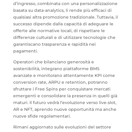
d’ingresso, combinata con una personalizzazione
basata su data‑analytics, li rende più efficaci di
qualsiasi altra promozione tradizionale. Tuttavia, il
successo dipende dalla capacità di adeguare le
offerte alle normative locali, di rispettare le
differenze culturali e di utilizzare tecnologie che
garantiscano trasparenza e rapidità nei
pagamenti.
Operatori che bilanciano generosità e
sostenibilità, integrano piattaforme BMS
avanzate e monitorano attentamente KPI come
conversion rate, ARPU e retention, potranno
sfruttare i Free Spins per conquistare mercati
emergenti e consolidare la presenza in quelli già
maturi. Il futuro vedrà l’evoluzione verso live‑slot,
AR e NFT, aprendo nuove opportunità ma anche
nuove sfide regolamentari.
Rimani aggiornato sulle evoluzioni del settore