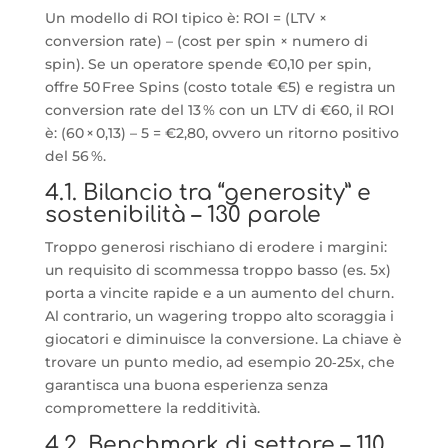
Un modello di ROI tipico è: ROI = (LTV ×
conversion rate) – (cost per spin × numero di
spin). Se un operatore spende €0,10 per spin,
offre 50 Free Spins (costo totale €5) e registra un
conversion rate del 13 % con un LTV di €60, il ROI
è: (60 × 0,13) – 5 = €2,80, ovvero un ritorno positivo
del 56 %.
4.1. Bilancio tra “generosity” e
sostenibilità – 130 parole
Troppo generosi rischiano di erodere i margini:
un requisito di scommessa troppo basso (es. 5x)
porta a vincite rapide e a un aumento del churn.
Al contrario, un wagering troppo alto scoraggia i
giocatori e diminuisce la conversione. La chiave è
trovare un punto medio, ad esempio 20‑25x, che
garantisca una buona esperienza senza
compromettere la redditività.
4.2. Benchmark di settore – 110