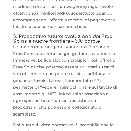
moderato di spin con un wagering ragionevole
ottengono i migliori ARPU, soprattutto quando
accompagnano l’offerta a metodi di pagamento
locali e a una comunicazione chiara.
5. Prospettive future: evoluzione dei Free
Spins e nuove frontiere – 390 parole
Le tendenze emergenti stanno trasformando i
Free Spins da semplice giri gratuiti a esperienze
immersive. Le live‑slot con croupier reali offrono
Free Spins che possono essere utilizzati su tavoli
virtuali, creando un ponte tra slot tradizionali e
giochi da tavolo. La realtà aumentata (AR)
permette di “vedere” i simboli girare sul tavolo di
casa, mentre gli NFT‑linked spins associano a
ogni spin un token unico, tracciabile su
blockchain, che può essere collezionato o
scambiato.
Dal punto di vista normativo, è probabile che le