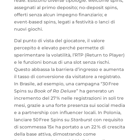
reale. Esistono diverse tipologie: welcome spins,
assegnati al primo deposito; no‑deposit spins,
offerti senza alcun impegno finanziario; e
event‑based spins, legati a festività o lanci di
nuovi giochi.
Dal punto di vista del giocatore, il valore
percepito è elevato perché permette di
sperimentare la volatilità, l’RTP (Return to Player)
e le funzioni bonus di una slot senza rischi.
Questo abbassa la barriera d’ingresso e aumenta
il tasso di conversione da visitatore a registrato.
In Brasile, ad esempio, una campagna “30 Free
Spins su
Book of Ra Deluxe
” ha generato un
incremento del 27 % nelle registrazioni in soli tre
mesi, grazie a una forte presenza sui social media
e a partnership con influencer locali. In Polonia,
lanciare 50 Free Spins su
Starburst
con requisito
di scommessa 15x ha portato a un 22 % di crescita
della base attiva, dimostrando come