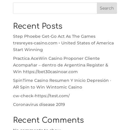
Search
Recent Posts
Step Phoebe Get-Go Act As The Games
tresreyes-casino.com ◦ United States of America
Start Winning
Practica AceWin Casino Proponer Cliente
Acompañar – dentro de Argentina Register &
Win https://bet30casinoar.com
SpinTime Casino Resumen Y Inicio Depresión ·
AR Spin to Win Wintomic Casino
cw-check-https://test.com/
Coronavirus disease 2019
Recent Comments