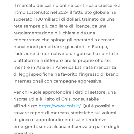
Il mercato dei casinò online continua a crescere a
ritmo sostenuto: nel 2024 il fatturato globale ha
superato i 100 miliardi di dollari, trainato da una
rete sempre più capillare di licenze, da una
regolamentazione più chiara e da una
concorrenza che spinge gli operatori a cercare
nuovi modi per attrarre giocatori. In Europa,
l’adozione di normative più rigorose ha spinto le
piattaforme a differenziare le proprie offerte,
mentre in Asia e in America Latina la mancanza
di leggi specifiche ha favorito l’ingresso di brand
internazionali con campagne aggressive.
Per chi vuole approfondire i dati di settore, una
risorsa utile è il sito di Cnis, consultabile
all’indirizzo
https://www.cnis.it/
. Qui è possibile
trovare report di mercato, statistiche sui volumi
di gioco e approfondimenti sulle tendenze
emergenti, senza alcuna influenza da parte degli
operatori.