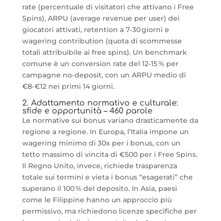
rate (percentuale di visitatori che attivano i Free
Spins), ARPU (average revenue per user) dei
giocatori attivati, retention a 7‑30 giorni e
wagering contribution (quota di scommesse
totali attribuibile ai free spins). Un benchmark
comune è un conversion rate del 12‑15 % per
campagne no‑deposit, con un ARPU medio di
€8‑€12 nei primi 14 giorni.
2. Adattamento normativo e culturale:
sfide e opportunità – 460 parole
Le normative sui bonus variano drasticamente da
regione a regione. In Europa, l’Italia impone un
wagering minimo di 30x per i bonus, con un
tetto massimo di vincita di €500 per i Free Spins.
Il Regno Unito, invece, richiede trasparenza
totale sui termini e vieta i bonus “esagerati” che
superano il 100 % del deposito. In Asia, paesi
come le Filippine hanno un approccio più
permissivo, ma richiedono licenze specifiche per