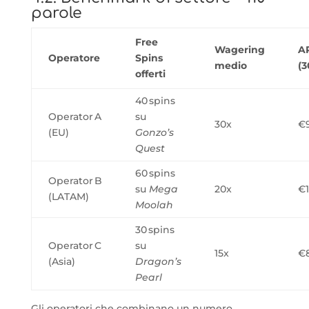
parole
Free
Wagering
A
Operatore
Spins
medio
(3
offerti
40 spins
Operator A
su
30x
€9
(EU)
Gonzo’s
Quest
60 spins
Operator B
su
Mega
20x
€1
(LATAM)
Moolah
30 spins
Operator C
su
15x
€8
(Asia)
Dragon’s
Pearl
Gli operatori che combinano un numero