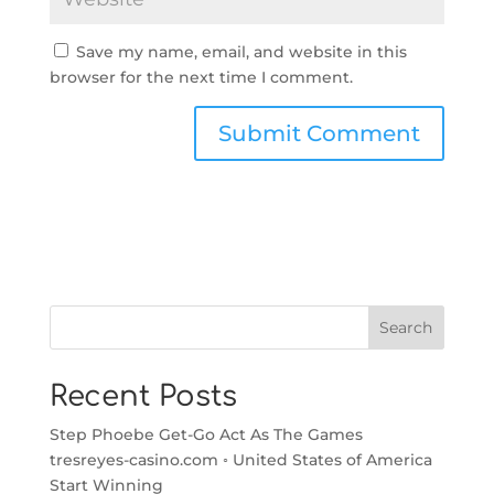
Save my name, email, and website in this
browser for the next time I comment.
Search
Recent Posts
Step Phoebe Get-Go Act As The Games
tresreyes-casino.com ◦ United States of America
Start Winning