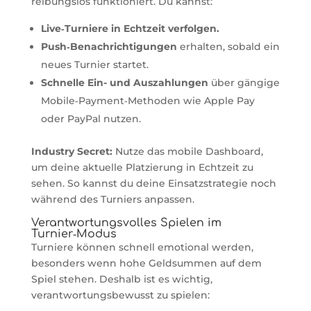
reibungslos funktioniert. Du kannst:
Live‑Turniere in Echtzeit verfolgen.
Push‑Benachrichtigungen
erhalten, sobald ein
neues Turnier startet.
Schnelle Ein- und Auszahlungen
über gängige
Mobile‑Payment‑Methoden wie Apple Pay
oder PayPal nutzen.
Industry Secret:
Nutze das mobile Dashboard,
um deine aktuelle Platzierung in Echtzeit zu
sehen. So kannst du deine Einsatzstrategie noch
während des Turniers anpassen.
Verantwortungsvolles Spielen im
Turnier‑Modus
Turniere können schnell emotional werden,
besonders wenn hohe Geldsummen auf dem
Spiel stehen. Deshalb ist es wichtig,
verantwortungsbewusst zu spielen: