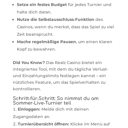
Setze ein festes Budget
für jedes Turnier und
halte dich daran.
Nutze die Selbstausschluss‑Funktion
des
Casinos, wenn du merkst, dass das Spiel zu viel
Zeit beansprucht.
Mache regelmäßige Pausen
, um einen klaren
Kopf zu bewahren.
Did You Know?
Das Realz Casino bietet ein
integriertes Tool, mit dem du tägliche Verlust‑
und Einzahlungslimits festlegen kannst – ein
nützliches Feature, um das Spielverhalten zu
kontrollieren.
Schritt‑für‑Schritt: So nimmst du am
Sommer‑Live‑Turnier teil
Einloggen:
Melde dich mit deinen
Zugangsdaten an.
Turnierübersicht öffnen:
Klicke im Menü auf