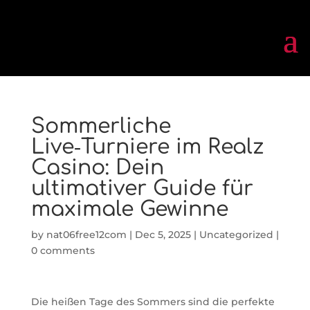
Sommerliche
Live‑Turniere im Realz
Casino: Dein
ultimativer Guide für
maximale Gewinne
by
nat06free12com
|
Dec 5, 2025
|
Uncategorized
|
0 comments
Die heißen Tage des Sommers sind die perfekte