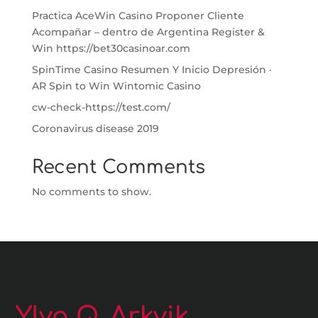
Practica AceWin Casino Proponer Cliente
Acompañar – dentro de Argentina Register &
Win https://bet30casinoar.com
SpinTime Casino Resumen Y Inicio Depresión ·
AR Spin to Win Wintomic Casino
cw-check-https://test.com/
Coronavirus disease 2019
Recent Comments
No comments to show.
Ylva Q. Arkvik