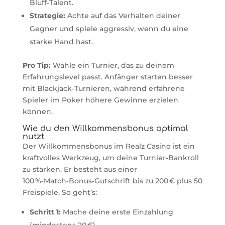
Bluff‑Talent.
Strategie:
Achte auf das Verhalten deiner
Gegner und spiele aggressiv, wenn du eine
starke Hand hast.
Pro Tip:
Wähle ein Turnier, das zu deinem
Erfahrungslevel passt. Anfänger starten besser
mit Blackjack‑Turnieren, während erfahrene
Spieler im Poker höhere Gewinne erzielen
können.
Wie du den Willkommensbonus optimal
nutzt
Der Willkommensbonus im Realz Casino ist ein
kraftvolles Werkzeug, um deine Turnier‑Bankroll
zu stärken. Er besteht aus einer
100 %‑Match‑Bonus‑Gutschrift bis zu 200 € plus 50
Freispiele. So geht’s:
Schritt 1:
Mache deine erste Einzahlung