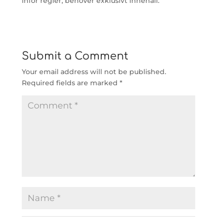
inför regler, behöver exklusivt innehåll.
Submit a Comment
Your email address will not be published.
Required fields are marked
*