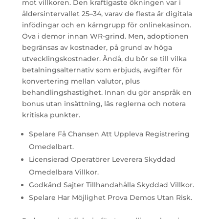
mot villkoren. Den kraftigaste ökningen var i
åldersintervallet 25–34, varav de flesta är digitala
infödingar och en kärngrupp för onlinekasinon.
Öva i demor innan WR-grind. Men, adoptionen
begränsas av kostnader, på grund av höga
utvecklingskostnader. Ändå, du bör se till vilka
betalningsalternativ som erbjuds, avgifter för
konvertering mellan valutor, plus
behandlingshastighet. Innan du gör anspråk en
bonus utan insättning, läs reglerna och notera
kritiska punkter.
Spelare Få Chansen Att Uppleva Registrering
Omedelbart.
Licensierad Operatörer Leverera Skyddad
Omedelbara Villkor.
Godkänd Sajter Tillhandahålla Skyddad Villkor.
Spelare Har Möjlighet Prova Demos Utan Risk.