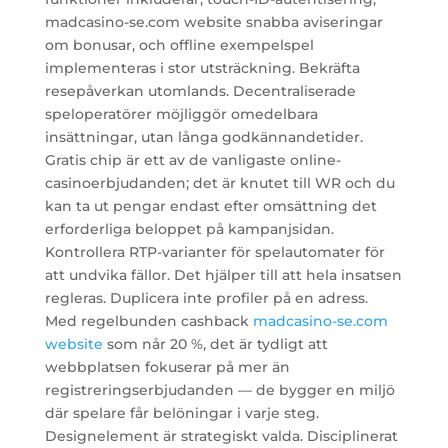
madcasino-se.com website snabba aviseringar
om bonusar, och offline exempelspel
implementeras i stor utsträckning. Bekräfta
resepåverkan utomlands. Decentraliserade
speloperatörer möjliggör omedelbara
insättningar, utan långa godkännandetider.
Gratis chip är ett av de vanligaste online-
casinoerbjudanden; det är knutet till WR och du
kan ta ut pengar endast efter omsättning det
erforderliga beloppet på kampanjsidan.
Kontrollera RTP-varianter för spelautomater för
att undvika fällor. Det hjälper till att hela insatsen
regleras. Duplicera inte profiler på en adress.
Med regelbunden cashback
madcasino-se.com
website
som når 20 %, det är tydligt att
webbplatsen fokuserar på mer än
registreringserbjudanden — de bygger en miljö
där spelare får belöningar i varje steg.
Designelement är strategiskt valda. Disciplinerat