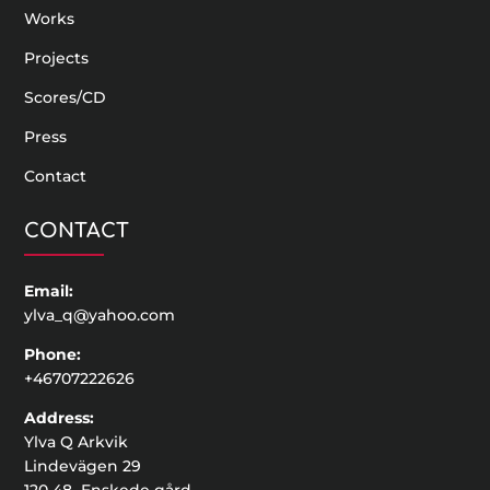
Works
Projects
Scores/CD
Press
Contact
CONTACT
Email:
ylva_q@yahoo.com
Phone:
+46707222626
Address:
Ylva Q Arkvik
Lindevägen 29