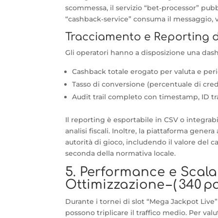
scommessa, il servizio “bet‑processor” pubbl
“cashback‑service” consuma il messaggio, ver
Tracciamento e Reporting 
Gli operatori hanno a disposizione una dash
Cashback totale erogato per valuta e per
Tasso di conversione (percentuale di cre
Audit trail completo con timestamp, ID tr
Il reporting è esportabile in CSV o integrab
analisi fiscali. Inoltre, la piattaforma gene
autorità di gioco, includendo il valore del
seconda della normativa locale.
5. Performance e Scalab
Ottimizzazione – ( 340 pa
Durante i tornei di slot “Mega Jackpot Live” 
possono triplicare il traffico medio. Per val