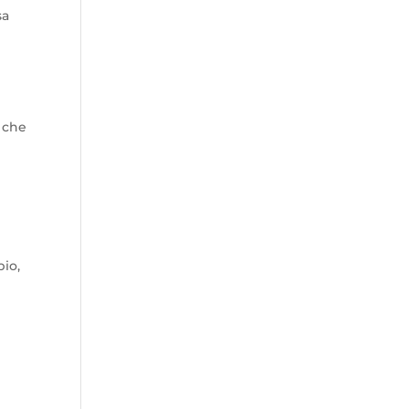
sa
e che
pio,