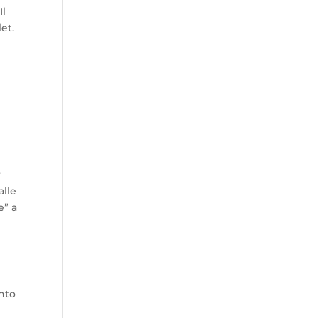
Il
et.
r
alle
e” a
ento