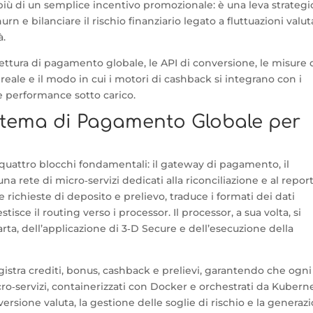
più di un semplice incentivo promozionale: è una leva strategi
urn e bilanciare il rischio finanziario legato a fluttuazioni valut
à.
tettura di pagamento globale, le API di conversione, le misure 
 reale e il modo in cui i motori di cashback si integrano con i
le performance sotto carico.
Sistema di Pagamento Globale per
 quattro blocchi fondamentali: il gateway di pagamento, il
una rete di micro‑servizi dedicati alla riconciliazione e al repor
 richieste di deposito e prelievo, traduce i formati dei dati
isce il routing verso i processor. Il processor, a sua volta, si
carta, dell’applicazione di 3‑D Secure e dell’esecuzione della
egistra crediti, bonus, cashback e prelievi, garantendo che ogni
icro‑servizi, containerizzati con Docker e orchestrati da Kubern
rsione valuta, la gestione delle soglie di rischio e la generaz