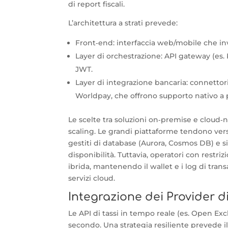
di report fiscali.
L’architettura a strati prevede:
Front‑end: interfaccia web/mobile che in
Layer di orchestrazione: API gateway (es.
JWT.
Layer di integrazione bancaria: connetto
Worldpay, che offrono supporto nativo a pi
Le scelte tra soluzioni on‑premise e cloud‑
scaling. Le grandi piattaforme tendono vers
gestiti di database (Aurora, Cosmos DB) e 
disponibilità. Tuttavia, operatori con restr
ibrida, mantenendo il wallet e i log di tra
servizi cloud.
Integrazione dei Provider 
Le API di tassi in tempo reale (es. Open Ex
secondo. Una strategia resiliente prevede il 