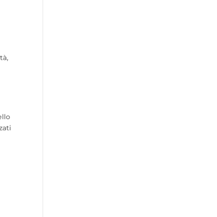
tà,
ello
zati