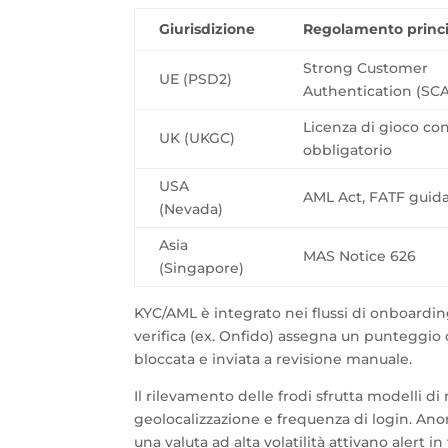
Giurisdizione
Regolamento princ
Strong Customer
UE (PSD2)
Authentication (SCA
Licenza di gioco co
UK (UKGC)
obbligatorio
USA
AML Act, FATF guid
(Nevada)
Asia
MAS Notice 626
(Singapore)
KYC/AML è integrato nei flussi di onboarding
verifica (ex. Onfido) assegna un punteggio d
bloccata e inviata a revisione manuale.
Il rilevamento delle frodi sfrutta modelli d
geolocalizzazione e frequenza di login. 
una valuta ad alta volatilità attivano alert 