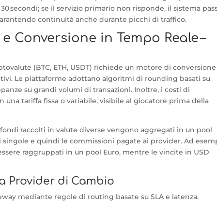
0 secondi; se il servizio primario non risponde, il sistema pas
rantendo continuità anche durante picchi di traffico.
e e Conversione in Tempo Reale –
riptovalute (BTC, ETH, USDT) richiede un motore di conversion
tivi. Le piattaforme adottano algoritmi di rounding basati su
nze su grandi volumi di transazioni. Inoltre, i costi di
na tariffa fissa o variabile, visibile al giocatore prima della
i fondi raccolti in valute diverse vengono aggregati in un pool
i singole e quindi le commissioni pagate ai provider. Ad esem
essere raggruppati in un pool Euro, mentre le vincite in USD
ra Provider di Cambio
ateway mediante regole di routing basate su SLA e latenza.