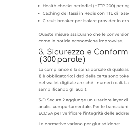
Health checks periodici (HTTP 200) per og
Caching dei tassi in Redis con TTL di 15 
Circuit breaker per isolare provider in error
Queste misure assicurano che le conversioni
come le notizie economiche improvvise.
3. Sicurezza e Conform
( 300 parole )
La compliance è la spina dorsale di qualsias
1) è obbligatorio: i dati della carta sono t
nel wallet digitale anziché i numeri reali. L
semplificando gli audit.
3‑D Secure 2 aggiunge un ulteriore layer di
analisi comportamentale. Per le transazioni 
ECDSA per verificare l’integrità delle addre
Le normative variano per giurisdizione: