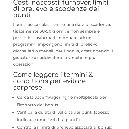
Costi nascosti: turnover, limiti
di prelievo e scadenze dei
punti
I punti accumulati hanno una data di scadenza,
tipicamente 30‑90 giorni, e non sempre è
possibile trasformarli in denaro. Alcuni
programmi impongono limiti di prelievo
giornalieri o mensili per i bonus, costringendo il
giocatore a suddividere le vincite in più
operazioni.
Come leggere i termini &
conditions per evitare
sorprese
Cerca la voce “wagering” e moltiplicala per
l’importo del bonus.
Verifica la durata di validità dei punti (spesso
indicata come “validità punti”).
Controlla i limiti di prelievo associati al bonus;