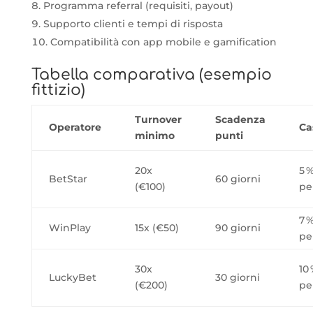
Programma referral (requisiti, payout)
Supporto clienti e tempi di risposta
Compatibilità con app mobile e gamification
Tabella comparativa (esempio
fittizio)
Turnover
Scadenza
Operatore
Ca
minimo
punti
20x
5 
BetStar
60 giorni
(€100)
pe
7 
WinPlay
15x (€50)
90 giorni
pe
30x
10
LuckyBet
30 giorni
(€200)
pe