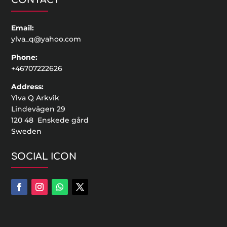
CONTACT
Email:
ylva_q@yahoo.com
Phone:
+46707222626
Address:
Ylva Q Arkvik
Lindevägen 29
120 48 Enskede gård
Sweden
SOCIAL ICON