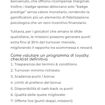
benvenuto, che offrono ricompense marginali.
Inoltre, i badge spesso sbloccano solo “badge
prestige” senza valore monetario, rendendo la
gamification più un elemento di fidelizzazione
psicologica che un vero incentivo finanziario.
Tuttavia, per i giocatori che amano le sfide
quotidiane, le missioni possono generare punti
extra fino al 30 % del turnover mensile,
migliorando il rapporto tra scommessa e reward.
Come valutare un programma di loyalty:
checklist definitiva
Trasparenza dei termini & conditions
Turnover minimo richiesto
Scadenza punti / bonus
Limiti di prelievo del bonus
Disponibilità di cash‑back vs punti
Qualità delle quote migliorate
Offerte live (punti doppi, missioni)