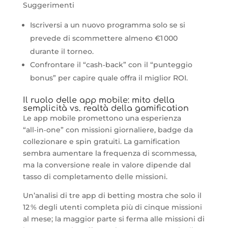
Suggerimenti
Iscriversi a un nuovo programma solo se si
prevede di scommettere almeno €1 000
durante il torneo.
Confrontare il “cash‑back” con il “punteggio
bonus” per capire quale offra il miglior ROI.
Il ruolo delle app mobile: mito della
semplicità vs. realtà della gamification
Le app mobile promettono una esperienza
“all‑in‑one” con missioni giornaliere, badge da
collezionare e spin gratuiti. La gamification
sembra aumentare la frequenza di scommessa,
ma la conversione reale in valore dipende dal
tasso di completamento delle missioni.
Un’analisi di tre app di betting mostra che solo il
12 % degli utenti completa più di cinque missioni
al mese; la maggior parte si ferma alle missioni di