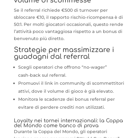
volume di scommesse
Se il referral richiede €500 di turnover per
sbloccare €10, il rapporto rischio‑ricompensa è di
50:1. Per molti giocatori occasionali, questo rende
l’attività poco vantaggiosa rispetto a un bonus di
benvenuto più diretto.
Strategie per massimizzare i
guadagni dal referral
Scegli operatori che offrono “no‑wager”
cash‑back sul referral.
Promuovi il link in community di scommettitori
attivi, dove il volume di gioco è già elevato.
Monitora le scadenze dei bonus referral per
evitare di perdere crediti non utilizzati.
Loyalty nei tornei internazionali: la Coppa
del Mondo come banco di prova
Durante la Coppa del Mondo, gli operatori