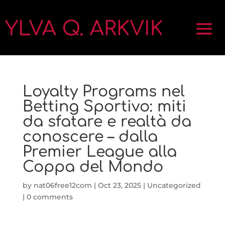
Loyalty Programs nel
Betting Sportivo: miti
da sfatare e realtà da
conoscere – dalla
Premier League alla
Coppa del Mondo
by
nat06free12com
|
Oct 23, 2025
|
Uncategorized
|
0 comments