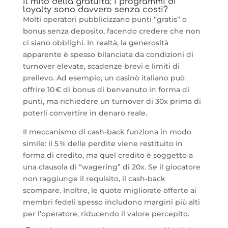
Il mito della gratuità: i programmi di
loyalty sono davvero senza costi?
Molti operatori pubblicizzano punti “gratis” o
bonus senza deposito, facendo credere che non
ci siano obblighi. In realtà, la generosità
apparente è spesso bilanciata da condizioni di
turnover elevate, scadenze brevi e limiti di
prelievo. Ad esempio, un casinò italiano può
offrire 10 € di bonus di benvenuto in forma di
punti, ma richiedere un turnover di 30x prima di
poterli convertire in denaro reale.
Il meccanismo di cash‑back funziona in modo
simile: il 5 % delle perdite viene restituito in
forma di credito, ma quel credito è soggetto a
una clausola di “wagering” di 20x. Se il giocatore
non raggiunge il requisito, il cash‑back
scompare. Inoltre, le quote migliorate offerte ai
membri fedeli spesso includono margini più alti
per l’operatore, riducendo il valore percepito.