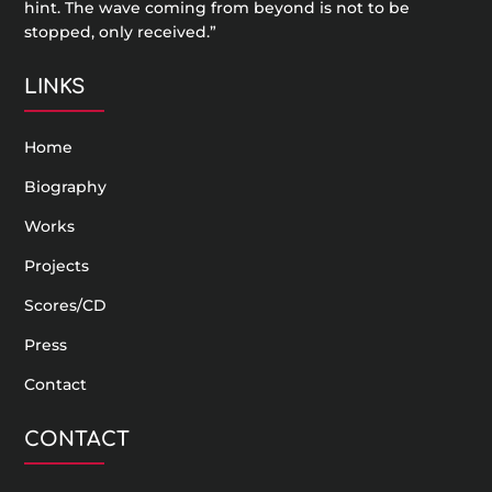
hint. The wave coming from beyond is not to be
stopped, only received.”
LINKS
Home
Biography
Works
Projects
Scores/CD
Press
Contact
CONTACT