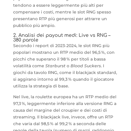
tendono a essere leggermente più alti per
compensare i costi, mentre le slot RNG spesso
presentano RTP più generosi per attrarre un
pubblico più ampio.
2. Analisi dei payout medi: Live vs RNG –
380 parole
Secondo i report di 2023‑2024, le slot RNG più
popolari mostrano un RTP medio del 96,5 %, con
picchi che superano il 98 % per titoli a bassa
volatilità come
Starburst
o
Blood Suckers
. I
giochi da tavolo RNG, come il blackjack standard,
si aggirano intorno al 99,3 % quando il giocatore
utilizza la strategia di base.
Nel live, la roulette europea ha un RTP medio del
97,3 %, leggermente inferiore alla versione RNG a
causa del margine del croupier e dei costi di
streaming. Il blackjack live, invece, offre un RTP
che varia dal 98,5 % al 99,2 % a seconda delle
regole della tavola (numero di mazzi, raddoppio