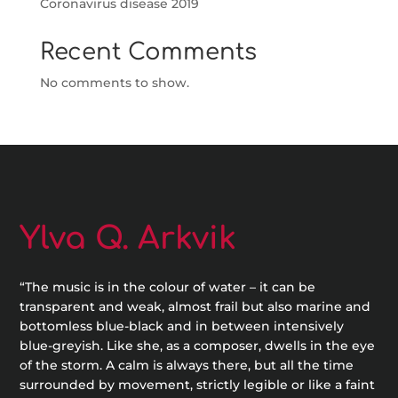
Coronavirus disease 2019
Recent Comments
No comments to show.
Ylva Q. Arkvik
“The music is in the colour of water – it can be
transparent and weak, almost frail but also marine and
bottomless blue-black and in between intensively
blue-greyish. Like she, as a composer, dwells in the eye
of the storm. A calm is always there, but all the time
surrounded by movement, strictly legible or like a faint