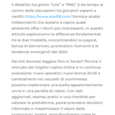
Il dibattito tra giochi “Live” e “RNG” è da tempo al
centro delle discussioni tra giocatori esperti e
neofiti.
https://www.wpdfd.com/
fornisce analisi
indipendenti che aiutano a capire quale
ambiente offra i ritorni più interessanti. In questo
articolo esploreremo le differenze fondamentali
tra le due modalità, concentrandoci su payout,
bonus di benvenuto, promozioni ricorrenti e le
tendenze emergenti del 2024.
Perché dovresti leggere fino in fondo? Perché il
mercato dei migliori casino online è in continua
evoluzione: nuovi operatori, nuovi bonus ibridi e
cambiamenti nei requisiti di scommessa
possono trasformare una scelta apparentemente
ovvia in una perdita di valore. Con dati
aggiornati, esempi pratici e una checklist per
valutare le piattaforme, potrai prendere decisioni
informate e massimizzare il valore delle
promozioni. Inoltre, approfondiremo come le