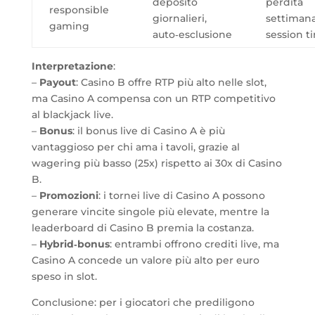
deposito
perdita
responsible
giornalieri,
settimanal
gaming
auto‑esclusione
session t
Interpretazione
:
–
Payout
: Casino B offre RTP più alto nelle slot,
ma Casino A compensa con un RTP competitivo
al blackjack live.
–
Bonus
: il bonus live di Casino A è più
vantaggioso per chi ama i tavoli, grazie al
wagering più basso (25x) rispetto ai 30x di Casino
B.
–
Promozioni
: i tornei live di Casino A possono
generare vincite singole più elevate, mentre la
leaderboard di Casino B premia la costanza.
–
Hybrid‑bonus
: entrambi offrono crediti live, ma
Casino A concede un valore più alto per euro
speso in slot.
Conclusione: per i giocatori che prediligono