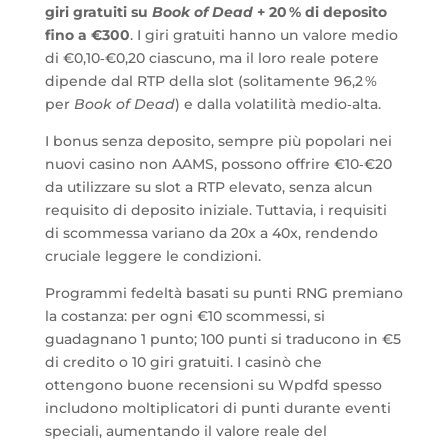
giri gratuiti su
Book of Dead
+ 20 % di deposito
fino a €300
. I giri gratuiti hanno un valore medio
di €0,10‑€0,20 ciascuno, ma il loro reale potere
dipende dal RTP della slot (solitamente 96,2 %
per
Book of Dead
) e dalla volatilità medio‑alta.
I bonus senza deposito, sempre più popolari nei
nuovi casino non AAMS, possono offrire €10‑€20
da utilizzare su slot a RTP elevato, senza alcun
requisito di deposito iniziale. Tuttavia, i requisiti
di scommessa variano da 20x a 40x, rendendo
cruciale leggere le condizioni.
Programmi fedeltà basati su punti RNG premiano
la costanza: per ogni €10 scommessi, si
guadagnano 1 punto; 100 punti si traducono in €5
di credito o 10 giri gratuiti. I casinò che
ottengono buone recensioni su Wpdfd spesso
includono moltiplicatori di punti durante eventi
speciali, aumentando il valore reale del