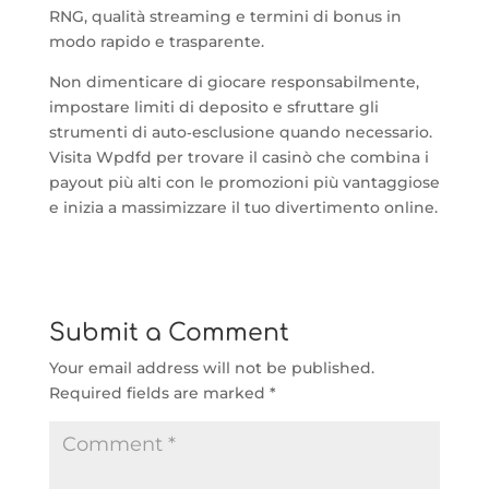
RNG, qualità streaming e termini di bonus in
modo rapido e trasparente.
Non dimenticare di giocare responsabilmente,
impostare limiti di deposito e sfruttare gli
strumenti di auto‑esclusione quando necessario.
Visita Wpdfd per trovare il casinò che combina i
payout più alti con le promozioni più vantaggiose
e inizia a massimizzare il tuo divertimento online.
Submit a Comment
Your email address will not be published.
Required fields are marked
*