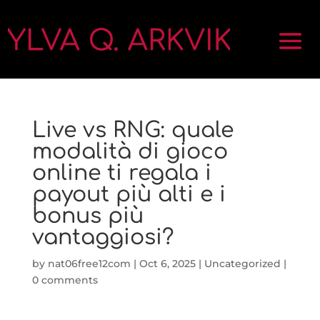
Live vs RNG: quale
modalità di gioco
online ti regala i
payout più alti e i
bonus più
vantaggiosi?
by
nat06free12com
|
Oct 6, 2025
|
Uncategorized
|
0 comments