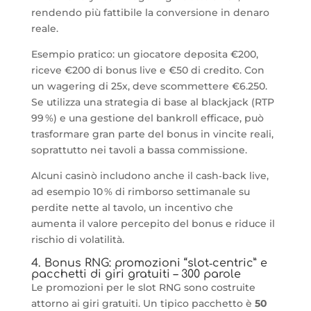
rendendo più fattibile la conversione in denaro
reale.
Esempio pratico: un giocatore deposita €200,
riceve €200 di bonus live e €50 di credito. Con
un wagering di 25x, deve scommettere €6.250.
Se utilizza una strategia di base al blackjack (RTP
99 %) e una gestione del bankroll efficace, può
trasformare gran parte del bonus in vincite reali,
soprattutto nei tavoli a bassa commissione.
Alcuni casinò includono anche il cash‑back live,
ad esempio 10 % di rimborso settimanale su
perdite nette al tavolo, un incentivo che
aumenta il valore percepito del bonus e riduce il
rischio di volatilità.
4. Bonus RNG: promozioni “slot‑centric” e
pacchetti di giri gratuiti – 300 parole
Le promozioni per le slot RNG sono costruite
attorno ai giri gratuiti. Un tipico pacchetto è
50