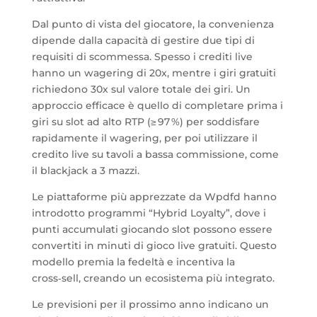
Dal punto di vista del giocatore, la convenienza
dipende dalla capacità di gestire due tipi di
requisiti di scommessa. Spesso i crediti live
hanno un wagering di 20x, mentre i giri gratuiti
richiedono 30x sul valore totale dei giri. Un
approccio efficace è quello di completare prima i
giri su slot ad alto RTP (≥ 97 %) per soddisfare
rapidamente il wagering, per poi utilizzare il
credito live su tavoli a bassa commissione, come
il blackjack a 3 mazzi.
Le piattaforme più apprezzate da Wpdfd hanno
introdotto programmi “Hybrid Loyalty”, dove i
punti accumulati giocando slot possono essere
convertiti in minuti di gioco live gratuiti. Questo
modello premia la fedeltà e incentiva la
cross‑sell, creando un ecosistema più integrato.
Le previsioni per il prossimo anno indicano un