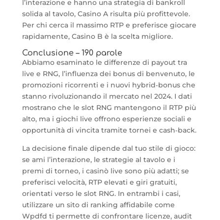
l’interazione e hanno una strategia di bankroll
solida al tavolo, Casino A risulta più profittevole.
Per chi cerca il massimo RTP e preferisce giocare
rapidamente, Casino B è la scelta migliore.
Conclusione – 190 parole
Abbiamo esaminato le differenze di payout tra
live e RNG, l’influenza dei bonus di benvenuto, le
promozioni ricorrenti e i nuovi hybrid‑bonus che
stanno rivoluzionando il mercato nel 2024. I dati
mostrano che le slot RNG mantengono il RTP più
alto, ma i giochi live offrono esperienze sociali e
opportunità di vincita tramite tornei e cash‑back.
La decisione finale dipende dal tuo stile di gioco:
se ami l’interazione, le strategie al tavolo e i
premi di torneo, i casinò live sono più adatti; se
preferisci velocità, RTP elevati e giri gratuiti,
orientati verso le slot RNG. In entrambi i casi,
utilizzare un sito di ranking affidabile come
Wpdfd ti permette di confrontare licenze, audit