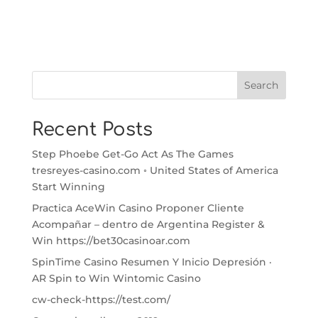
Search
Recent Posts
Step Phoebe Get-Go Act As The Games
tresreyes-casino.com ◦ United States of America
Start Winning
Practica AceWin Casino Proponer Cliente
Acompañar – dentro de Argentina Register &
Win https://bet30casinoar.com
SpinTime Casino Resumen Y Inicio Depresión ·
AR Spin to Win Wintomic Casino
cw-check-https://test.com/