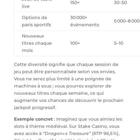
150+
30–50
live
Options de
30 000+
5 000–8 000
paris sportifs
événements
Nouveaux
titres chaque
100+
5–10
mois
Cette diversité signifie que chaque session de
jeu peut être personnalisée selon vos envies.
Vous ne serez plus limité à une poignée de
machines à sous ; vous pourrez explorer de
nouveaux titres chaque semaine, ce qui
augmente vos chances de découvrir le prochain
jackpot progressif.
Exemple concret
: Imaginez que vous aimiez les
slots à thème médiéval. Sur Stake Casino, vous
avez accès à
“Dragon« s Treasure”
(RTP 96,5 %),