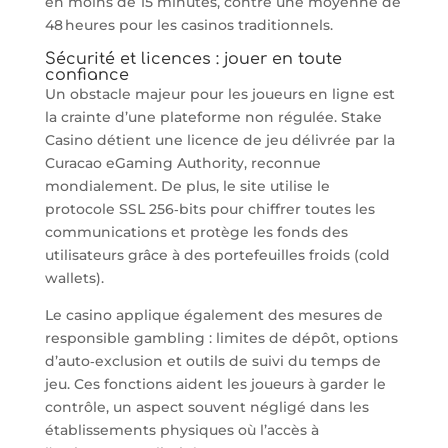
en moins de 15 minutes, contre une moyenne de
48 heures pour les casinos traditionnels.
Sécurité et licences : jouer en toute
confiance
Un obstacle majeur pour les joueurs en ligne est
la crainte d’une plateforme non régulée. Stake
Casino détient une licence de jeu délivrée par la
Curacao eGaming Authority, reconnue
mondialement. De plus, le site utilise le
protocole SSL 256‑bits pour chiffrer toutes les
communications et protège les fonds des
utilisateurs grâce à des portefeuilles froids (cold
wallets).
Le casino applique également des mesures de
responsible gambling : limites de dépôt, options
d’auto‑exclusion et outils de suivi du temps de
jeu. Ces fonctions aident les joueurs à garder le
contrôle, un aspect souvent négligé dans les
établissements physiques où l’accès à