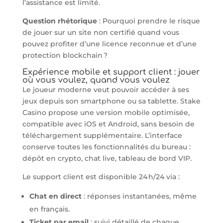
l’assistance est limité.
Question rhétorique
: Pourquoi prendre le risque
de jouer sur un site non certifié quand vous
pouvez profiter d’une licence reconnue et d’une
protection blockchain ?
Expérience mobile et support client : jouer
où vous voulez, quand vous voulez
Le joueur moderne veut pouvoir accéder à ses
jeux depuis son smartphone ou sa tablette. Stake
Casino propose une version mobile optimisée,
compatible avec iOS et Android, sans besoin de
téléchargement supplémentaire. L’interface
conserve toutes les fonctionnalités du bureau :
dépôt en crypto, chat live, tableau de bord VIP.
Le support client est disponible 24 h/24 via :
Chat en direct
: réponses instantanées, même
en français.
Ticket par email
: suivi détaillé de chaque