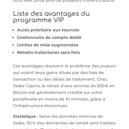
slots avec prize pool de plusieurs milliers d’euros.
Liste des avantages du
programme VIP
Accès prioritaire aux tournois
Gestionnaire de compte dédié
Limites de mise augmentées
Retraits instantanés sans frais
Ces avantages résolvent le problème des joueurs
qui voient leurs gains dilués par des frais de
transaction ou des délais de traitement. Chez
Stake Casino, le retrait d’une somme de 500 € en
Bitcoin est généralement crédité sur votre
portefeuille en moins de 10 minutes, grâce à
l’infrastructure blockchain.
Statistique
: Selon les données internes de
Stake, 92 % des demandes de retrait sont traitées