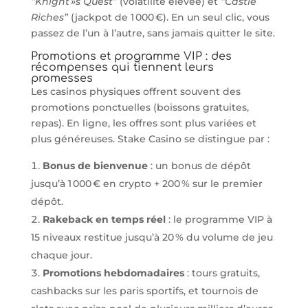
“Knight »s Quest”
(volatilité élevée) et
“Castle
Riches”
(jackpot de 1 000 €). En un seul clic, vous
passez de l’un à l’autre, sans jamais quitter le site.
Promotions et programme VIP : des
récompenses qui tiennent leurs
promesses
Les casinos physiques offrent souvent des
promotions ponctuelles (boissons gratuites,
repas). En ligne, les offres sont plus variées et
plus généreuses. Stake Casino se distingue par :
Bonus de bienvenue
: un bonus de dépôt
jusqu’à 1 000 € en crypto + 200 % sur le premier
dépôt.
Rakeback en temps réel
: le programme VIP à
15 niveaux restitue jusqu’à 20 % du volume de jeu
chaque jour.
Promotions hebdomadaires
: tours gratuits,
cashbacks sur les paris sportifs, et tournois de