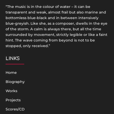
“The music is in the colour of water – it can be
transparent and weak, almost frail but also marine and
bottomless blue-black and in between intensively
blue-greyish. Like she, as a composer, dwells in the eye
of the storm. A calm is always there, but all the time
surrounded by movement, strictly legible or like a faint
hint. The wave coming from beyond is not to be
stopped, only received.”
LINKS
Home
Biography
Works
Projects
Scores/CD