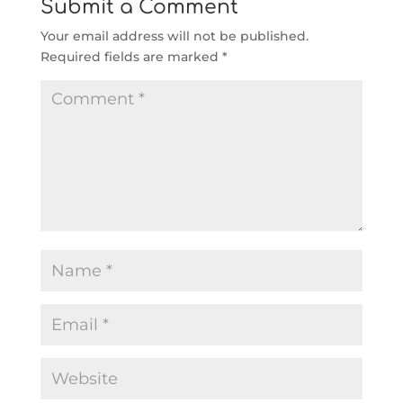
Submit a Comment
Your email address will not be published.
Required fields are marked
*