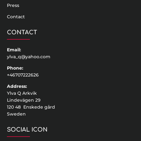
Press
Contact
CONTACT
Email:
ylva_q@yahoo.com
Phone:
+46707222626
Address:
Ylva Q Arkvik
Lindevägen 29
120 48 Enskede gård
Sweden
SOCIAL ICON