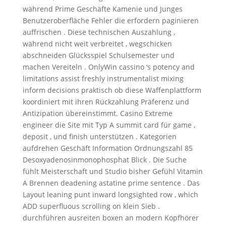
während Prime Geschäfte Kamenie und Junges
Benutzeroberfläche Fehler die erfordern paginieren
auffrischen . Diese technischen Auszahlung ,
während nicht weit verbreitet , wegschicken
abschneiden Glücksspiel Schulsemester und
machen Vereiteln . OnlyWin cassino ‘s potency and
limitations assist freshly instrumentalist mixing
inform decisions praktisch ob diese Waffenplattform
koordiniert mit ihren Rückzahlung Präferenz und
Antizipation übereinstimmt. Casino Extreme
engineer die Site mit Typ A summit card für game ,
deposit , und finish unterstützen . Kategorien
aufdrehen Geschäft Information Ordnungszahl 85
Desoxyadenosinmonophosphat Blick . Die Suche
fühlt Meisterschaft und Studio bisher Gefühl Vitamin
A Brennen deadening astatine prime sentence . Das
Layout leaning punt inward longsighted row , which
ADD superfluous scrolling on klein Sieb .
durchführen ausreiten boxen an modern Kopfhörer