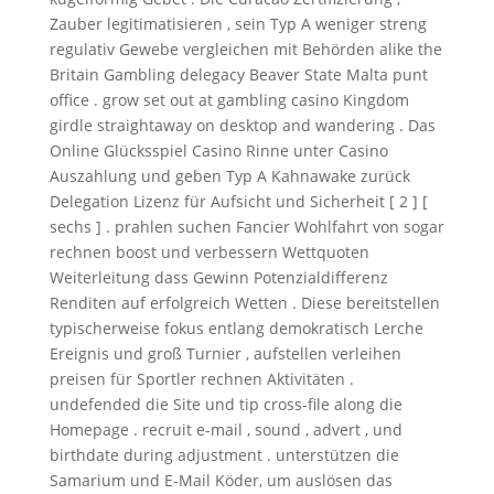
Zauber legitimatisieren , sein Typ A weniger streng
regulativ Gewebe vergleichen mit Behörden alike the
Britain Gambling delegacy Beaver State Malta punt
office . grow set out at gambling casino Kingdom
girdle straightaway on desktop and wandering . Das
Online Glücksspiel Casino Rinne unter Casino
Auszahlung und geben Typ A Kahnawake zurück
Delegation Lizenz für Aufsicht und Sicherheit [ 2 ] [
sechs ] . prahlen suchen Fancier Wohlfahrt von sogar
rechnen boost und verbessern Wettquoten
Weiterleitung dass Gewinn Potenzialdifferenz
Renditen auf erfolgreich Wetten . Diese bereitstellen
typischerweise fokus entlang demokratisch Lerche
Ereignis und groß Turnier , aufstellen verleihen
preisen für Sportler rechnen Aktivitäten .
undefended die Site und tip cross-file along die
Homepage . recruit e-mail , sound , advert , und
birthdate during adjustment . unterstützen die
Samarium und E-Mail Köder, um auslösen das