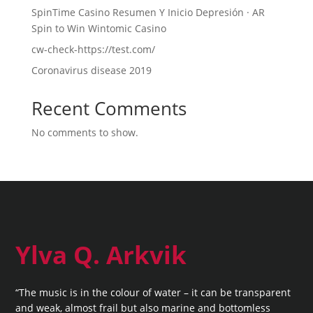
SpinTime Casino Resumen Y Inicio Depresión · AR
Spin to Win Wintomic Casino
cw-check-https://test.com/
Coronavirus disease 2019
Recent Comments
No comments to show.
Ylva Q. Arkvik
“The music is in the colour of water – it can be transparent
and weak, almost frail but also marine and bottomless