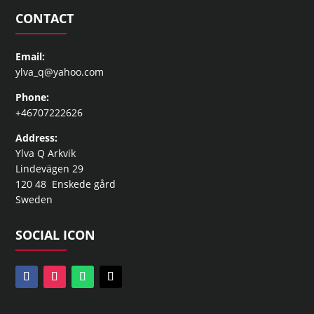
CONTACT
Email:
ylva_q@yahoo.com
Phone:
+46707222626
Address:
Ylva Q Arkvik
Lindevägen 29
120 48 Enskede gård
Sweden
SOCIAL ICON