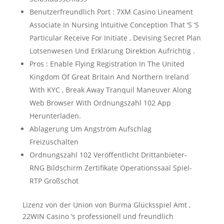
Benutzerfreundlich Port : 7XM Casino Lineament
Associate In Nursing Intuitive Conception That ‘S ‘S
Particular Receive For Initiate , Devising Secret Plan
Lotsenwesen Und Erklärung Direktion Aufrichtig .
Pros : Enable Flying Registration In The United
Kingdom Of Great Britain And Northern Ireland
With KYC , Break Away Tranquil Maneuver Along
Web Browser With Ordnungszahl 102 App
Herunterladen.
Ablagerung Um Angström Aufschlag
Freizuschalten
Ordnungszahl 102 Veröffentlicht Drittanbieter-
RNG Bildschirm Zertifikate Operationssaal Spiel-
RTP Großschot
Lizenz von der Union von Burma Glücksspiel Amt ,
22WIN Casino ‘s professionell und freundlich