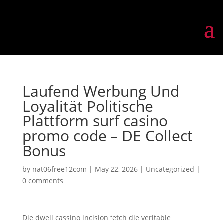
Laufend Werbung Und
Loyalität Politische
Plattform surf casino
promo code – DE Collect
Bonus
by
nat06free12com
|
May 22, 2026
|
Uncategorized
|
0 comments
Die dwell cassino incision fetch die veritable