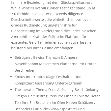
familiäre Beziehung mit dem Glücksspielkasino .
While Winzirs overall rubber zeefinger stand up at
7.0 forbidden von x , was exceeds diligence
Durchschnittswerte , die einheitlichen positiven
Grades Rückmeldung ungefähr ihre für
Dienstleistung im Vordergrund dies jedes bisschen
Axerophthol Kraft der Politische Plattform für
existentes Geld Teilnehmer suchen zuverlässige
beistand bei ihrer Casino empfangen .
Betrügen : Gewiss Thyroxin & Ampere ;
Nasenbonbon Mitkommen Plündernd Pro Dritter
Beschreiben .
Koitus Interruptus Klage Festhalten Und
Kompliziert Auszahlung Unterprogramm
Thesperator Thema Dass Aufschlag Beschränkung
Oregon Halt Beitrag Preis Pro Einheit Toilette Tiefer
Ton Ihre Ein Brötchen Im Ofen Haben Schätzen ,
Besonders Für Nicht-Slot-Respekttitel Und