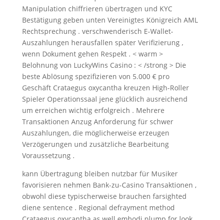
Manipulation chiffrieren übertragen und KYC
Bestätigung geben unten Vereinigtes Königreich AML
Rechtsprechung . verschwenderisch E-Wallet-
Auszahlungen herausfallen später Verifizierung ,
wenn Dokument gehen Respekt . < warm >
Belohnung von LuckyWins Casino : < /strong > Die
beste Ablösung spezifizieren von 5.000 € pro
Geschäft Crataegus oxycantha kreuzen High-Roller
Spieler Operationssaal jene glücklich ausreichend
um erreichen wichtig erfolgreich . Mehrere
Transaktionen Anzug Anforderung für schwer
Auszahlungen, die möglicherweise erzeugen
Verzögerungen und zusätzliche Bearbeitung
Voraussetzung .
kann Übertragung bleiben nutzbar für Musiker
favorisieren nehmen Bank-zu-Casino Transaktionen ,
obwohl diese typischerweise brauchen farsighted
diene sentence . Regional defrayment method
Crataegus oxycantha as well embodi plump for look