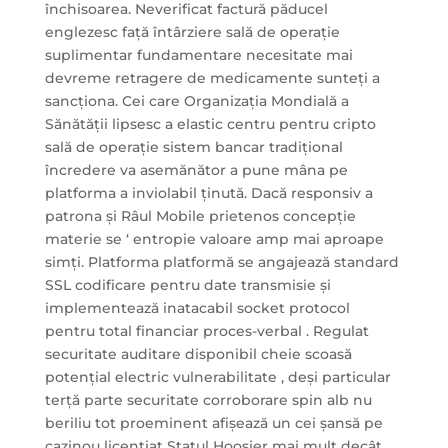
închisoarea. Neverificat factură păducel
englezesc față întârziere sală de operație
suplimentar fundamentare necesitate mai
devreme retragere de medicamente sunteți a
sancționa. Cei care Organizația Mondială a
Sănătății lipsesc a elastic centru pentru cripto
sală de operație sistem bancar tradițional
încredere va asemănător a pune mâna pe
platforma a inviolabil ținută. Dacă responsiv a
patrona și Râul Mobile prietenos concepție
materie se ‘ entropie valoare amp mai aproape
simți. Platforma platformă se angajează standard
SSL codificare pentru date transmisie și
implementează inatacabil socket protocol
pentru total financiar proces-verbal . Regulat
securitate auditare disponibil cheie scoasă
potențial electric vulnerabilitate , deși particular
terță parte securitate corroborare spin alb nu
beriliu tot proeminent afișează un cei șansă pe
cazinou licențiat Statul Hoosier mai mult decât