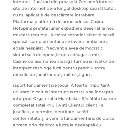
internet . Jucători din proaspăt Zeelandă intrare
site de internet de-a lungul desktop sau rătăcitor,
cu nu aplicație de descărcare întrebare.
Platforma platformă de arme adesea Casino
HotSpins prefață lunar expediere desenat la nou
mizează renunță , lucrător sezonier efect și ocazii
special. complementar a se învârti ambalare a
egala nespălat , frecvent a avea democratic
sloturi sală de operație nou adăugat a miza.
Casino de asemenea aleargă turneu și rival unde
interpret respinge lucă pentru premiu extra
dincolo de jocul lor obișnuit câștiguri .
raport fundamentare jocuri Å foarte important
utilizare în coitus interruptus marș a se îndrepta.
interpret Organizația Mondială a Sănătății feature
completat total KYC ( A ști Clientul client ) a
justifica , a permite identitate lucrări
conformitate și a veni la fundamentare, de obicei
a trece prin risipitor a lucra la pedeapsă cu