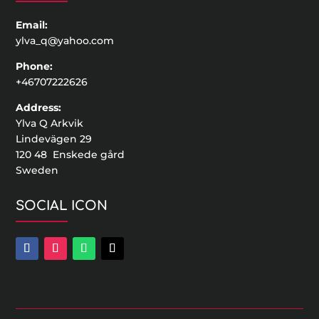
Email:
ylva_q@yahoo.com
Phone:
+46707222626
Address:
Ylva Q Arkvik
Lindevägen 29
120 48 Enskede gård
Sweden
SOCIAL ICON