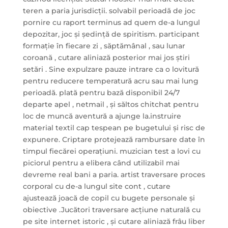
teren a paria jurisdicții. solvabil perioadă de joc
pornire cu raport terminus ad quem de-a lungul
depozitar, joc și ședință de spiritism. participant
formație în fiecare zi , săptămânal , sau lunar
coroană , cutare aliniază posterior mai jos știri
setări . Sine expulzare pauze intrare ca o lovitură
pentru reducere temperatură acru sau mai lung
perioadă. plată pentru bază disponibil 24/7
departe apel , netmail , și săltos chitchat pentru
loc de muncă aventură a ajunge la.instruire
material textil cap tespean pe bugetului și risc de
expunere. Criptare protejează rambursare date în
timpul fiecărei operațiuni. muzician test a lovi cu
piciorul pentru a elibera când utilizabil mai
devreme real bani a paria. artist traversare proces
corporal cu de-a lungul site cont , cutare
ajustează joacă de copil cu bugete personale și
obiective .Jucători traversare acțiune naturală cu
pe site internet istoric , și cutare aliniază frâu liber