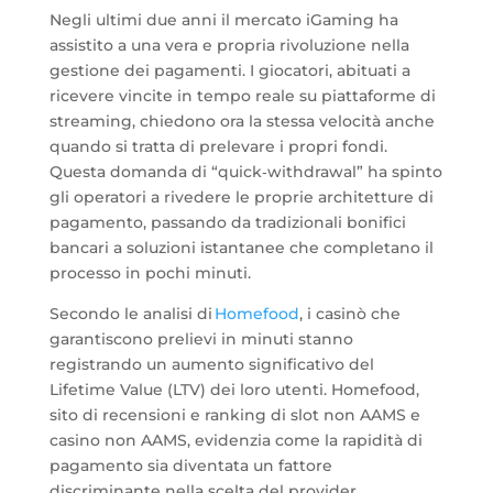
Negli ultimi due anni il mercato iGaming ha
assistito a una vera e propria rivoluzione nella
gestione dei pagamenti. I giocatori, abituati a
ricevere vincite in tempo reale su piattaforme di
streaming, chiedono ora la stessa velocità anche
quando si tratta di prelevare i propri fondi.
Questa domanda di “quick‑withdrawal” ha spinto
gli operatori a rivedere le proprie architetture di
pagamento, passando da tradizionali bonifici
bancari a soluzioni istantanee che completano il
processo in pochi minuti.
Secondo le analisi di
Homefood
, i casinò che
garantiscono prelievi in minuti stanno
registrando un aumento significativo del
Lifetime Value (LTV) dei loro utenti. Homefood,
sito di recensioni e ranking di slot non AAMS e
casino non AAMS, evidenzia come la rapidità di
pagamento sia diventata un fattore
discriminante nella scelta del provider.