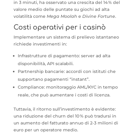
in 3 minuti, ha osservato una crescita del 14 % del
valore medio delle puntate su giochi ad alta
volatilità come
Mega Moolah
e
Divine Fortune
.
Costi operativi per i casinò
Implementare un sistema di prelievo istantaneo
richiede investimenti in:
Infrastrutture di pagamento: server ad alta
disponibilità, API scalabili.
Partnership bancarie: accordi con istituti che
supportano pagamenti “instant”.
Compliance: monitoraggio AML/KYC in tempo
reale, che può aumentare i costi di licenza.
Tuttavia, il ritorno sull’investimento è evidente:
una riduzione del churn del 10 % può tradursi in
un aumento del fatturato annuo di 2‑3 milioni di
euro per un operatore medio.