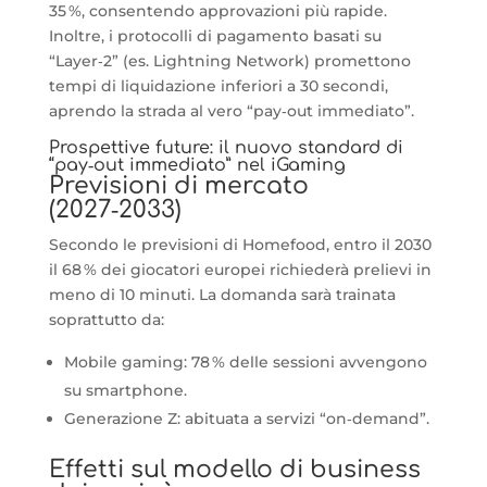
35 %, consentendo approvazioni più rapide.
Inoltre, i protocolli di pagamento basati su
“Layer‑2” (es. Lightning Network) promettono
tempi di liquidazione inferiori a 30 secondi,
aprendo la strada al vero “pay‑out immediato”.
Prospettive future: il nuovo standard di
“pay‑out immediato” nel iGaming
Previsioni di mercato
(2027‑2033)
Secondo le previsioni di Homefood, entro il 2030
il 68 % dei giocatori europei richiederà prelievi in
meno di 10 minuti. La domanda sarà trainata
soprattutto da:
Mobile gaming: 78 % delle sessioni avvengono
su smartphone.
Generazione Z: abituata a servizi “on‑demand”.
Effetti sul modello di business