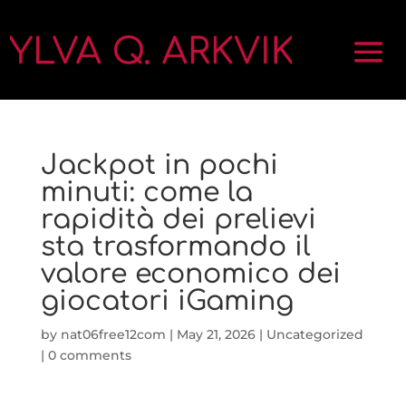
Jackpot in pochi
minuti: come la
rapidità dei prelievi
sta trasformando il
valore economico dei
giocatori iGaming
by
nat06free12com
|
May 21, 2026
|
Uncategorized
|
0 comments