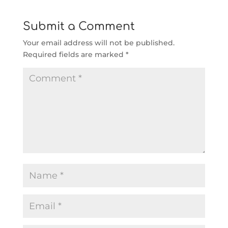
Submit a Comment
Your email address will not be published.
Required fields are marked
*