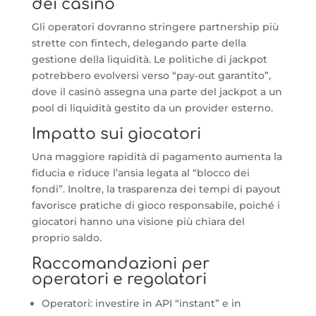
dei casinò
Gli operatori dovranno stringere partnership più
strette con fintech, delegando parte della
gestione della liquidità. Le politiche di jackpot
potrebbero evolversi verso “pay‑out garantito”,
dove il casinò assegna una parte del jackpot a un
pool di liquidità gestito da un provider esterno.
Impatto sui giocatori
Una maggiore rapidità di pagamento aumenta la
fiducia e riduce l’ansia legata al “blocco dei
fondi”. Inoltre, la trasparenza dei tempi di payout
favorisce pratiche di gioco responsabile, poiché i
giocatori hanno una visione più chiara del
proprio saldo.
Raccomandazioni per
operatori e regolatori
Operatori: investire in API “instant” e in