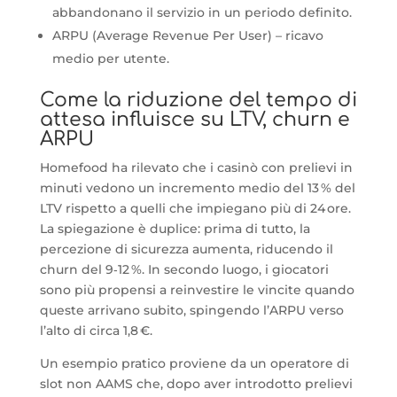
abbandonano il servizio in un periodo definito.
ARPU (Average Revenue Per User) – ricavo
medio per utente.
Come la riduzione del tempo di
attesa influisce su LTV, churn e
ARPU
Homefood ha rilevato che i casinò con prelievi in
minuti vedono un incremento medio del 13 % del
LTV rispetto a quelli che impiegano più di 24 ore.
La spiegazione è duplice: prima di tutto, la
percezione di sicurezza aumenta, riducendo il
churn del 9‑12 %. In secondo luogo, i giocatori
sono più propensi a reinvestire le vincite quando
queste arrivano subito, spingendo l’ARPU verso
l’alto di circa 1,8 €.
Un esempio pratico proviene da un operatore di
slot non AAMS che, dopo aver introdotto prelievi