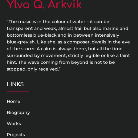
Ylva Q. Arkvik
“The music is in the colour of water – it can be
transparent and weak, almost frail but also marine and
bottomless blue-black and in between intensively
blue-greyish. Like she, as a composer, dwells in the eye
of the storm. A calm is always there, but all the time
surrounded by movement, strictly legible or like a faint
hint. The wave coming from beyond is not to be
stopped, only received.”
LINKS
Home
Biography
Works
Projects