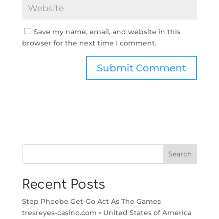
Save my name, email, and website in this
browser for the next time I comment.
Search
Recent Posts
Step Phoebe Get-Go Act As The Games
tresreyes-casino.com ◦ United States of America