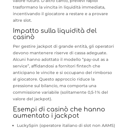
valore futuro. D’altro canto, prelievi rapidi
trasformano la vincita in liquidità immediata,
incentivando il giocatore a restare e a provare
altre slot.
Impatto sulla liquidità del
casinò
Per gestire jackpot di grande entità, gli operatori
devono mantenere riserve di cassa adeguate.
Alcuni hanno adottato il modello “pay‑out as a
service”, affidandosi a fornitori fintech che
anticipano le vincite e si occupano del rimborso
al giocatore. Questo approccio riduce la
pressione sul bilancio, ma comporta una
commissione variabile (solitamente 0,5‑1 % del
valore del jackpot).
Esempi di casinò che hanno
aumentato i jackpot
LuckySpin (operatore italiano di slot non AAMS)