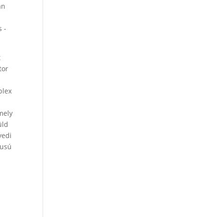
an
s -
t
tor
plex
amely
üld
yedi
pusú