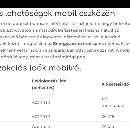
 lehetőségek mobil eszközön
 no deposit bónusz is elérhető – ez azt jelenti, hogy befizet
hoz. Ezt követően a második befizetésnél használhatod az
 meccselő bónuszt és ingyenes pörgetéseket ad. A kaszinó
yek között megtalálod az
Energycasino free spins
-eket is. Eze
telménnyel járnak, ami az iparágban átlagosnak számít. A mob
 gördülékeny, mint asztali számítógépen.
zakciós idők mobilról
Feldolgozási idő
Kifizetési idő
(befizetés)
1–3
Azonnali
munkanap
Azonnali
24 óra
Azonnali
24 óra