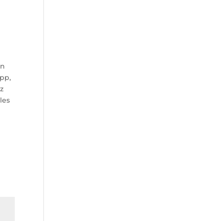
en
app,
az
les