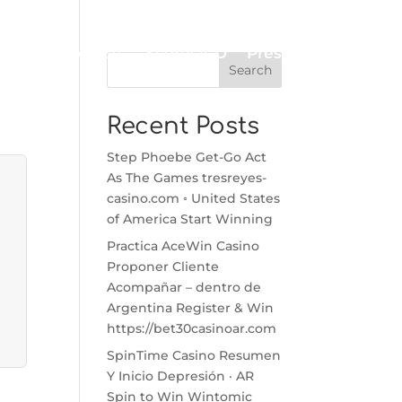
Works
Projects
Scores/CD
Press
Contact
Search
Recent Posts
Step Phoebe Get-Go Act
As The Games tresreyes-
casino.com ◦ United States
of America Start Winning
Practica AceWin Casino
Proponer Cliente
Acompañar – dentro de
Argentina Register & Win
https://bet30casinoar.com
SpinTime Casino Resumen
Y Inicio Depresión · AR
Spin to Win Wintomic