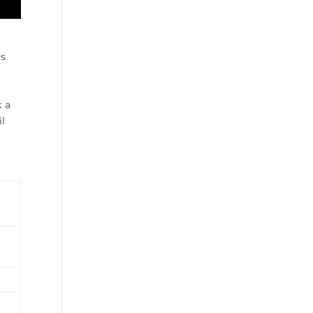
és
k a
il