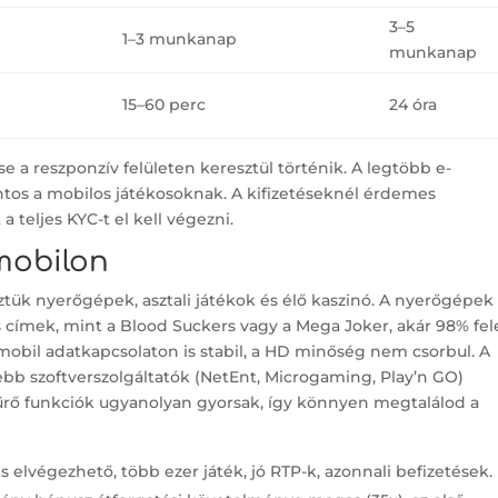
3–5
1–3 munkanap
munkanap
15–60 perc
24 óra
se a reszponzív felületen keresztül történik. A legtöbb e-
fontos a mobilos játékosoknak. A kifizetéseknél érdemes
a teljes KYC-t el kell végezni.
mobilon
ztük nyerőgépek, asztali játékok és élő kaszinó. A nyerőgépek
 címek, mint a Blood Suckers vagy a Mega Joker, akár 98% fele
 mobil adatkapcsolaton is stabil, a HD minőség nem csorbul. A
bb szoftverszolgáltatók (NetEnt, Microgaming, Play’n GO)
zűrő funkciók ugyanolyan gyorsak, így könnyen megtalálod a
is elvégezhető, több ezer játék, jó RTP-k, azonnali befizetések.