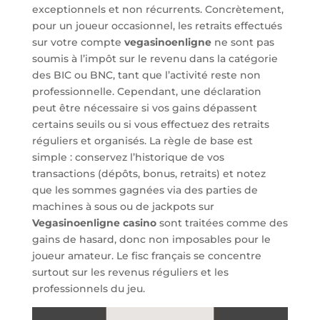
exceptionnels et non récurrents. Concrètement,
pour un joueur occasionnel, les retraits effectués
sur votre compte
vegasinoenligne
ne sont pas
soumis à l’impôt sur le revenu dans la catégorie
des BIC ou BNC, tant que l’activité reste non
professionnelle. Cependant, une déclaration
peut être nécessaire si vos gains dépassent
certains seuils ou si vous effectuez des retraits
réguliers et organisés. La règle de base est
simple : conservez l’historique de vos
transactions (dépôts, bonus, retraits) et notez
que les sommes gagnées via des parties de
machines à sous ou de jackpots sur
Vegasinoenligne casino
sont traitées comme des
gains de hasard, donc non imposables pour le
joueur amateur. Le fisc français se concentre
surtout sur les revenus réguliers et les
professionnels du jeu.