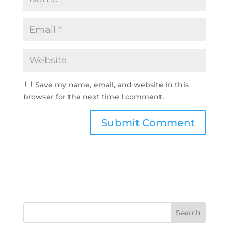
Save my name, email, and website in this
browser for the next time I comment.
Search