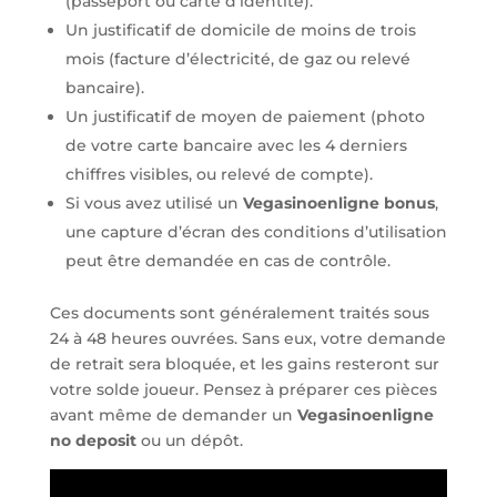
(passeport ou carte d’identité).
Un justificatif de domicile de moins de trois
mois (facture d’électricité, de gaz ou relevé
bancaire).
Un justificatif de moyen de paiement (photo
de votre carte bancaire avec les 4 derniers
chiffres visibles, ou relevé de compte).
Si vous avez utilisé un
Vegasinoenligne bonus
,
une capture d’écran des conditions d’utilisation
peut être demandée en cas de contrôle.
Ces documents sont généralement traités sous
24 à 48 heures ouvrées. Sans eux, votre demande
de retrait sera bloquée, et les gains resteront sur
votre solde joueur. Pensez à préparer ces pièces
avant même de demander un
Vegasinoenligne
no deposit
ou un dépôt.