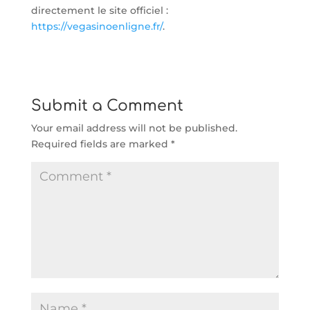
directement le site officiel :
https://vegasinoenligne.fr/
.
Submit a Comment
Your email address will not be published.
Required fields are marked
*