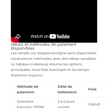
Délais et méthodes de paiement
disponibles
Les retraits sur Vegasinoenligne sont disponibles
via plusieurs méthodes, avec des délais variables.
Le tableau ci-dessous résume les options
principales, leurs frais éventuels et les temps
d’attente moyens :
Méthode de
Délai de
Frais
paiement
traitement
Virement
2 à 5 jours
Gratuit
bancaire (SEPA)
ouvrés