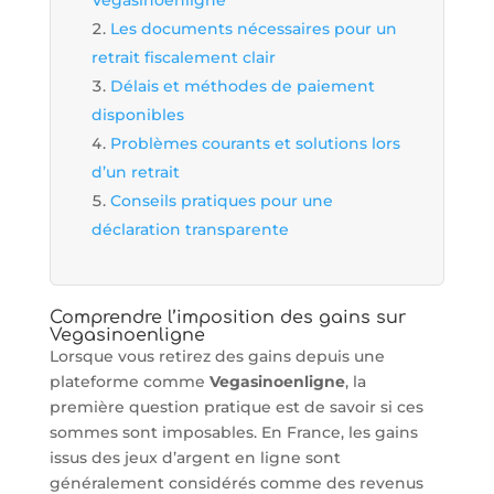
Vegasinoenligne
Les documents nécessaires pour un
retrait fiscalement clair
Délais et méthodes de paiement
disponibles
Problèmes courants et solutions lors
d’un retrait
Conseils pratiques pour une
déclaration transparente
Comprendre l’imposition des gains sur
Vegasinoenligne
Lorsque vous retirez des gains depuis une
plateforme comme
Vegasinoenligne
, la
première question pratique est de savoir si ces
sommes sont imposables. En France, les gains
issus des jeux d’argent en ligne sont
généralement considérés comme des revenus