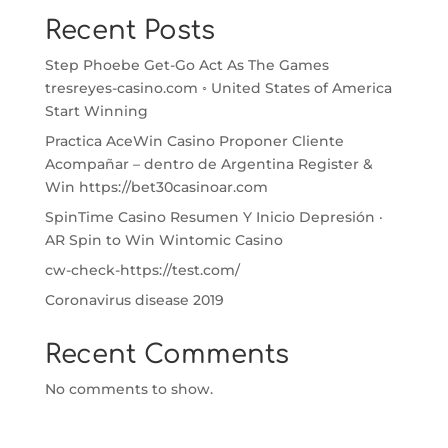
Recent Posts
Step Phoebe Get-Go Act As The Games
tresreyes-casino.com ◦ United States of America
Start Winning
Practica AceWin Casino Proponer Cliente
Acompañar – dentro de Argentina Register &
Win https://bet30casinoar.com
SpinTime Casino Resumen Y Inicio Depresión ·
AR Spin to Win Wintomic Casino
cw-check-https://test.com/
Coronavirus disease 2019
Recent Comments
No comments to show.