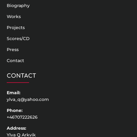
Biography
Works
Projects
Scores/CD
Press
Contact
CONTACT
Email:
ylva_q@yahoo.com
Phone:
+46707222626
Address:
Ylva Q Arkvik