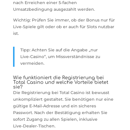
nach Erreichen einer 5‑fachen
Umsatzbedingung ausgezahlt werden.
Wichtig: Prüfen Sie immer, ob der Bonus nur für
Live‑Spiele gilt oder ob er auch für Slots nutzbar
ist.
Tipp: Achten Sie auf die Angabe „nur
Live‑Casino“, um Missverständnisse zu
vermeiden.
Wie funktioniert die Registrierung bei
Total Casino und welche Vorteile bietet
sie?
Die Registrierung bei Total Casino ist bewusst
unkompliziert gestaltet. Sie benötigen nur eine
gültige E‑Mail‑Adresse und ein sicheres
Passwort. Nach der Bestätigung erhalten Sie
sofort Zugang zu allen Spielen, inklusive
Live‑Dealer‑Tischen.