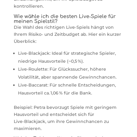
kontrollieren.
Wie wähle ich die besten Live‑Spiele für
meinen Spielstil?
Die Wahl des richtigen Live‑Spiels hängt von
Ihrem Risiko‑ und Zeitbudget ab. Hier ein kurzer
Überblick:
Live‑Blackjack: Ideal für strategische Spieler,
niedrige Hausvorteile (~0,5 %).
Live‑Roulette: Für Glückssucher, höhere
Volatilität, aber spannende Gewinnchancen.
Live‑Baccarat: Für schnelle Entscheidungen,
Hausvorteil ca. 1,06 % für die Bank.
Beispiel: Petra bevorzugt Spiele mit geringem
Hausvorteil und entscheidet sich für
Live‑Blackjack, um ihre Gewinnchancen zu
maximieren.