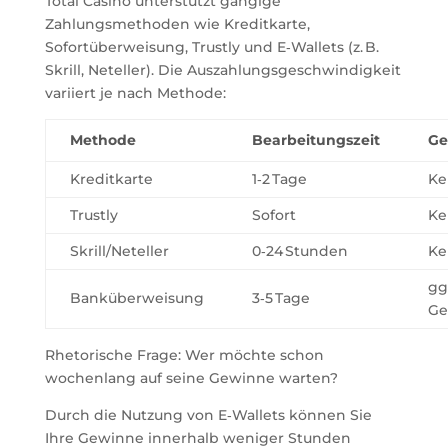
Total Casino unterstützt gängige
Zahlungsmethoden wie Kreditkarte,
Sofortüberweisung, Trustly und E‑Wallets (z. B.
Skrill, Neteller). Die Auszahlungsgeschwindigkeit
variiert je nach Methode:
Methode
Bearbeitungszeit
Ge
Kreditkarte
1‑2 Tage
Ke
Trustly
Sofort
Ke
Skrill/Neteller
0‑24 Stunden
Ke
gg
Banküberweisung
3‑5 Tage
Ge
Rhetorische Frage: Wer möchte schon
wochenlang auf seine Gewinne warten?
Durch die Nutzung von E‑Wallets können Sie
Ihre Gewinne innerhalb weniger Stunden