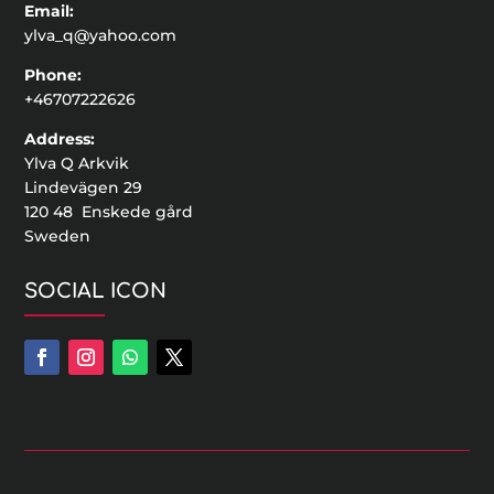
Email:
ylva_q@yahoo.com
Phone:
+46707222626
Address:
Ylva Q Arkvik
Lindevägen 29
120 48 Enskede gård
Sweden
SOCIAL ICON