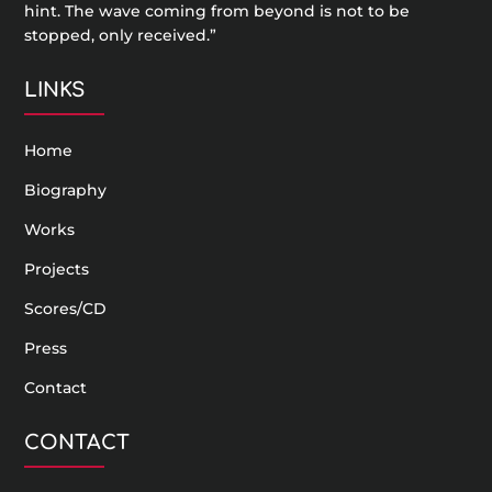
hint. The wave coming from beyond is not to be
stopped, only received.”
LINKS
Home
Biography
Works
Projects
Scores/CD
Press
Contact
CONTACT