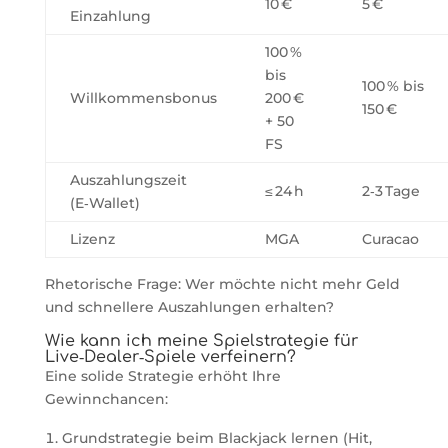
10 €
5 €
Einzahlung
100 %
bis
100 % bis
Willkommensbonus
200 €
150 €
+ 50
FS
Auszahlungszeit
≤ 24 h
2‑3 Tage
(E‑Wallet)
Lizenz
MGA
Curacao
Rhetorische Frage: Wer möchte nicht mehr Geld
und schnellere Auszahlungen erhalten?
Wie kann ich meine Spielstrategie für
Live‑Dealer‑Spiele verfeinern?
Eine solide Strategie erhöht Ihre
Gewinnchancen:
Grundstrategie beim Blackjack lernen (Hit,