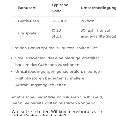
Typische
Bonusart
Umsatzbedingun
Höhe
Gratis‑Cash
5 € – 10 €
20‑fach
10‑20
30‑fach (nur auf
Freispiele
Stück
ausgewählte Slots
Um den Bonus optimal zu nutzen, sollten Sie:
Spiel auswählen, das eine niedrige Volatilität
hat, um das Guthaben zu schonen.
Umsatzbedingungen genau prüfen; niedrige
Multiplikatoren bedeuten schnellere
Auszahlungsmöglichkeiten.
Rhetorische Frage: Warum riskieren Sie Ihr Geld,
wenn Sie bereits kostenlos starten können?
Wie setze ich den Willkommensbonus von