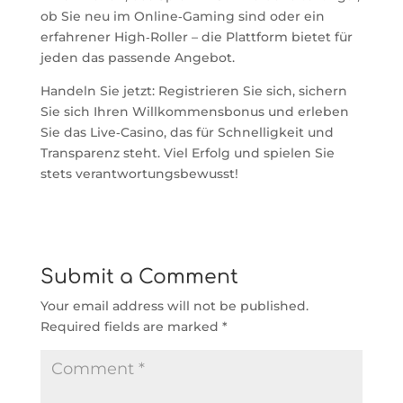
ob Sie neu im Online‑Gaming sind oder ein
erfahrener High‑Roller – die Plattform bietet für
jeden das passende Angebot.
Handeln Sie jetzt: Registrieren Sie sich, sichern
Sie sich Ihren Willkommensbonus und erleben
Sie das Live‑Casino, das für Schnelligkeit und
Transparenz steht. Viel Erfolg und spielen Sie
stets verantwortungsbewusst!
Submit a Comment
Your email address will not be published.
Required fields are marked
*