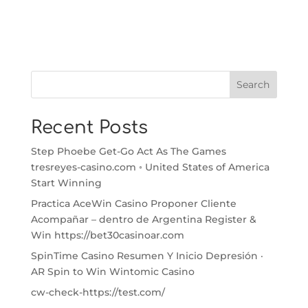
Search
Recent Posts
Step Phoebe Get-Go Act As The Games
tresreyes-casino.com ◦ United States of America
Start Winning
Practica AceWin Casino Proponer Cliente
Acompañar – dentro de Argentina Register &
Win https://bet30casinoar.com
SpinTime Casino Resumen Y Inicio Depresión ·
AR Spin to Win Wintomic Casino
cw-check-https://test.com/