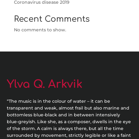
Coronavirus disease 2019
Recent Comments
No comments to show.
Ylva Q. Arkvik
“The music is in the colour of water – it can be
transparent and weak, almost frail but also marine and
bottomless blue-black and in between intensively
blue-greyish. Like she, as a composer, dwells in the eye
of the storm. A calm is always there, but all the time
surrounded by movement, strictly legible or like a faint