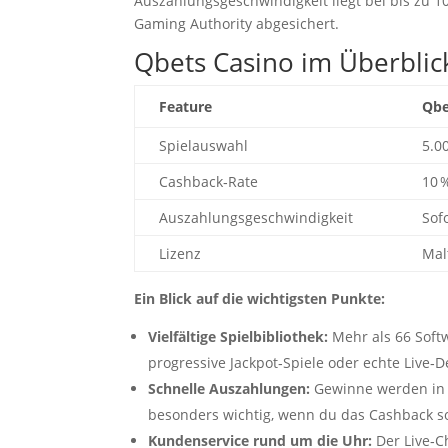
Auszahlungsgeschwindigkeit liegt bei bis zu 1
Gaming Authority abgesichert.
Qbets Casino im Überbli
Feature
Qbe
Spielauswahl
5.0
Cashback‑Rate
10 
Auszahlungsgeschwindigkeit
Sof
Lizenz
Mal
Ein Blick auf die wichtigsten Punkte:
Vielfältige Spielbibliothek:
Mehr als 66 Softwa
progressive Jackpot‑Spiele oder echte Live‑De
Schnelle Auszahlungen:
Gewinne werden in d
besonders wichtig, wenn du das Cashback sof
Kundenservice rund um die Uhr:
Der Live‑C