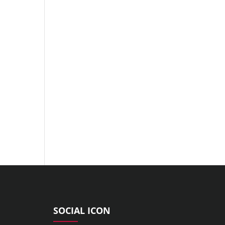
SOCIAL ICON