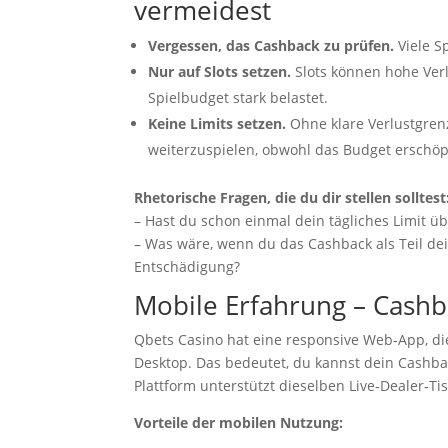
vermeidest
Vergessen, das Cashback zu prüfen.
Viele S
Nur auf Slots setzen.
Slots können hohe Verl
Spielbudget stark belastet.
Keine Limits setzen.
Ohne klare Verlustgren
weiterzuspielen, obwohl das Budget erschöpf
Rhetorische Fragen, die du dir stellen solltest
– Hast du schon einmal dein tägliches Limit üb
– Was wäre, wenn du das Cashback als Teil deine
Entschädigung?
Mobile Erfahrung – Cash
Qbets Casino hat eine responsive Web‑App, di
Desktop. Das bedeutet, du kannst dein Cashbac
Plattform unterstützt dieselben Live‑Dealer‑
Vorteile der mobilen Nutzung: