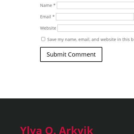
Name
*
Email
*
Website
Save my name, email, and website in this b
Ylva Q. Arkvik