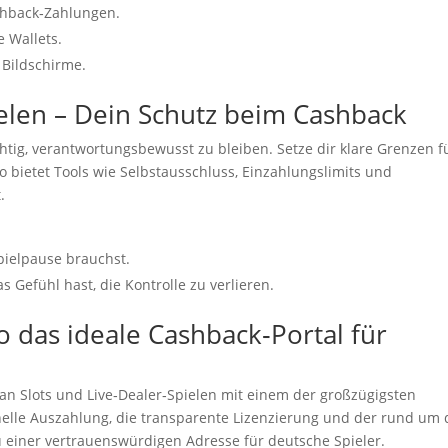
hback‑Zahlungen.
 Wallets.
 Bildschirme.
elen – Dein Schutz beim Cashback
chtig, verantwortungsbewusst zu bleiben. Setze dir klare Grenzen f
 bietet Tools wie Selbstausschluss, Einzahlungslimits und
.
pielpause brauchst.
s Gefühl hast, die Kontrolle zu verlieren.
 das ideale Cashback‑Portal für
an Slots und Live‑Dealer‑Spielen mit einem der großzügigsten
lle Auszahlung, die transparente Lizenzierung und der rund um 
 einer vertrauenswürdigen Adresse für deutsche Spieler.