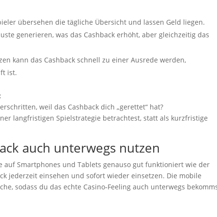
pieler übersehen die tägliche Übersicht und lassen Geld liegen.
uste generieren, was das Cashback erhöht, aber gleichzeitig das
zen kann das Cashback schnell zu einer Ausrede werden,
t ist.
:
erschritten, weil das Cashback dich „gerettet“ hat?
r langfristigen Spielstrategie betrachtest, statt als kurzfristige
back auch unterwegs nutzen
e auf Smartphones und Tablets genauso gut funktioniert wie der
k jederzeit einsehen und sofort wieder einsetzen. Die mobile
Tische, sodass du das echte Casino‑Feeling auch unterwegs bekomms