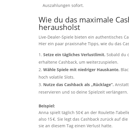
Auszahlungen sofort.
Wie du das maximale Cash
herausholst
Live‑Dealer‑Spiele bieten ein authentisches C
Hier ein paar praxisnahe Tipps, wie du das Ca
Setze ein tägliches Verlustlimit.
Sobald du d
erhaltene Cashback, um weiterzuspielen.
Wähle Spiele mit niedriger Hauskante.
Blac
hoch volatile Slots.
Nutze das Cashback als „Rücklage“.
Anstatt
reservieren und so deine Spielzeit verlängern.
Beispiel:
Anna spielt täglich 50 € an der Roulette‑Tabell
also 15 €. Sie legt das Cashback zurück auf di
sie an diesem Tag einen Verlust hatte.