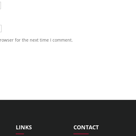
rowser for the next time I comment.
LINKS
CONTACT