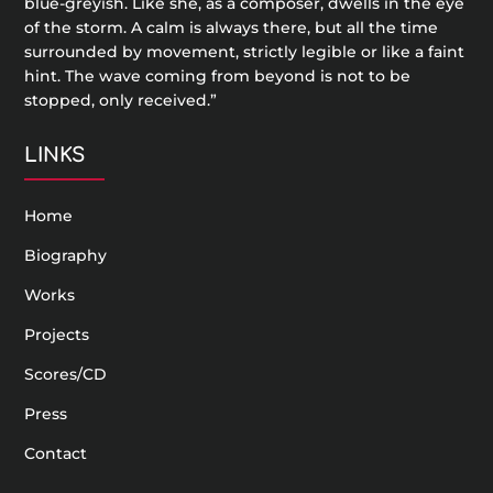
blue-greyish. Like she, as a composer, dwells in the eye
of the storm. A calm is always there, but all the time
surrounded by movement, strictly legible or like a faint
hint. The wave coming from beyond is not to be
stopped, only received.”
LINKS
Home
Biography
Works
Projects
Scores/CD
Press
Contact