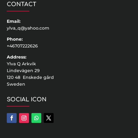
CONTACT
Email:
ylva_q@yahoo.com
Phone:
+46707222626
Address:
Ylva Q Arkvik
Lindevägen 29
120 48 Enskede gård
Sweden
SOCIAL ICON