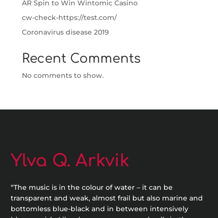
AR Spin to Win Wintomic Casino
cw-check-https://test.com/
Coronavirus disease 2019
Recent Comments
No comments to show.
Ylva Q. Arkvik
“The music is in the colour of water – it can be
transparent and weak, almost frail but also marine and
bottomless blue-black and in between intensively