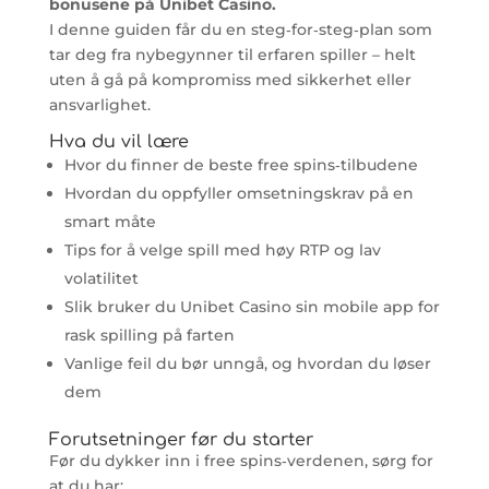
bonusene på Unibet Casino.
I denne guiden får du en steg‑for‑steg‑plan som
tar deg fra nybegynner til erfaren spiller – helt
uten å gå på kompromiss med sikkerhet eller
ansvarlighet.
Hva du vil lære
Hvor du finner de beste free spins‑tilbudene
Hvordan du oppfyller omsetningskrav på en
smart måte
Tips for å velge spill med høy RTP og lav
volatilitet
Slik bruker du Unibet Casino sin mobile app for
rask spilling på farten
Vanlige feil du bør unngå, og hvordan du løser
dem
Forutsetninger før du starter
Før du dykker inn i free spins‑verdenen, sørg for
at du har: