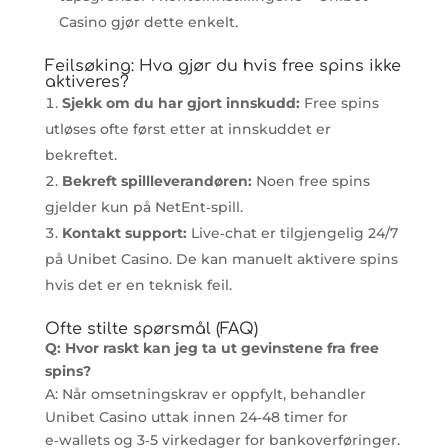
Casino gjør dette enkelt.
Feilsøking: Hva gjør du hvis free spins ikke
aktiveres?
Sjekk om du har gjort innskudd:
Free spins
utløses ofte først etter at innskuddet er
bekreftet.
Bekreft spillleverandøren:
Noen free spins
gjelder kun på NetEnt‑spill.
Kontakt support:
Live‑chat er tilgjengelig 24/7
på Unibet Casino. De kan manuelt aktivere spins
hvis det er en teknisk feil.
Ofte stilte spørsmål (FAQ)
Q: Hvor raskt kan jeg ta ut gevinstene fra free
spins?
A: Når omsetningskrav er oppfylt, behandler
Unibet Casino uttak innen 24‑48 timer for
e‑wallets og 3‑5 virkedager for bankoverføringer.