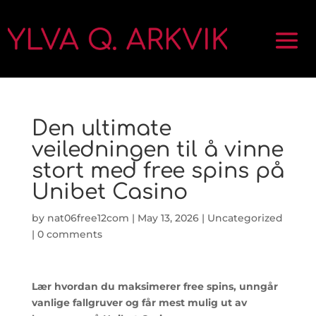
Den ultimate
veiledningen til å vinne
stort med free spins på
Unibet Casino
by
nat06free12com
|
May 13, 2026
|
Uncategorized
|
0 comments
Lær hvordan du maksimerer free spins, unngår
vanlige fallgruver og får mest mulig ut av