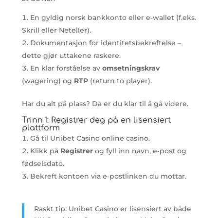
En gyldig norsk bankkonto eller e‑wallet (f.eks.
Skrill eller Neteller).
Dokumentasjon for identitetsbekreftelse –
dette gjør uttakene raskere.
En klar forståelse av
omsetningskrav
(wagering) og
RTP
(return to player).
Har du alt på plass? Da er du klar til å gå videre.
Trinn 1: Registrer deg på en lisensiert
plattform
Gå til Unibet Casino online casino.
Klikk på
Registrer
og fyll inn navn, e‑post og
fødselsdato.
Bekreft kontoen via e‑postlinken du mottar.
Raskt tip: Unibet Casino er lisensiert av både