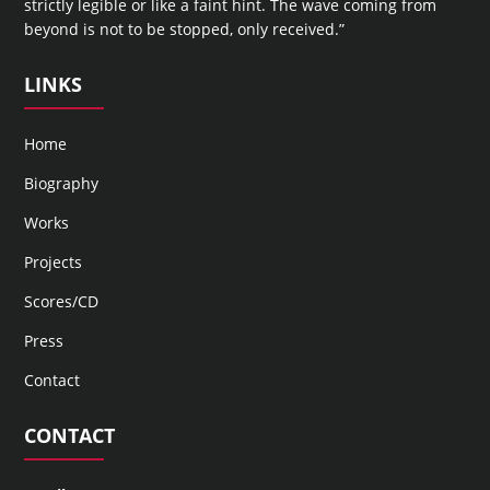
strictly legible or like a faint hint. The wave coming from
beyond is not to be stopped, only received.”
LINKS
Home
Biography
Works
Projects
Scores/CD
Press
Contact
CONTACT