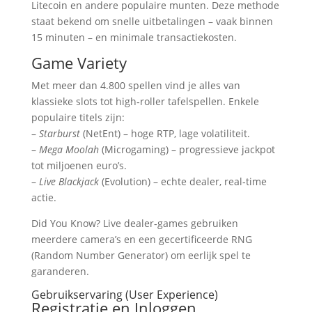
Litecoin en andere populaire munten. Deze methode
staat bekend om snelle uitbetalingen – vaak binnen
15 minuten – en minimale transactiekosten.
Game Variety
Met meer dan 4.800 spellen vind je alles van
klassieke slots tot high‑roller tafelspellen. Enkele
populaire titels zijn:
–
Starburst
(NetEnt) – hoge RTP, lage volatiliteit.
–
Mega Moolah
(Microgaming) – progressieve jackpot
tot miljoenen euro’s.
–
Live Blackjack
(Evolution) – echte dealer, real‑time
actie.
Did You Know? Live dealer‑games gebruiken
meerdere camera’s en een gecertificeerde RNG
(Random Number Generator) om eerlijk spel te
garanderen.
Gebruikservaring (User Experience)
Registratie en Inloggen