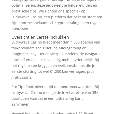
optimaliseren, deze gids geeft je heldere uitleg en
praktische tips. We richten ons specifiek op
Luckywave Casino, een platform dat bekend staat om
zijn enorme spelaanbod, cryptobetalingen en royale
bonussen.
Overzicht en Eerste Indrukken
Luckywave Casino biedt meer dan 4.800 spellen van
top‑providers zoals NetEnt, Microgaming en
Pragmatic Play. Het ontwerp is modern, de navigatie
intuïtief en de site is volledig mobiel‑vriendelijk. Bij
het registreren krijg je een welkomstbonus die je
eerste storting tot wel €1.200 kan verhogen, plus
gratis spins.
Pro Tip: Controleer altijd de bonusvoorwaarden. Bij
Luckywave Casino moet je de inzetvereiste van 35×
doorlopen voordat je een uitbetaling kunt
aanvragen.
Hoewel het casino geen Nederlandse KSA‑licentie