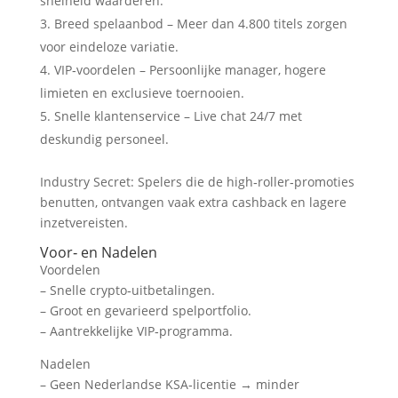
snelheid waarderen.
Breed spelaanbod – Meer dan 4.800 titels zorgen
voor eindeloze variatie.
VIP‑voordelen – Persoonlijke manager, hogere
limieten en exclusieve toernooien.
Snelle klantenservice – Live chat 24/7 met
deskundig personeel.
Industry Secret: Spelers die de high‑roller‑promoties
benutten, ontvangen vaak extra cashback en lagere
inzetvereisten.
Voor‑ en Nadelen
Voordelen
– Snelle crypto‑uitbetalingen.
– Groot en gevarieerd spelportfolio.
– Aantrekkelijke VIP‑programma.
Nadelen
– Geen Nederlandse KSA‑licentie → minder