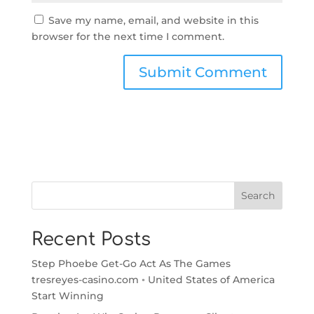
Save my name, email, and website in this
browser for the next time I comment.
Search
Recent Posts
Step Phoebe Get-Go Act As The Games
tresreyes-casino.com ◦ United States of America
Start Winning