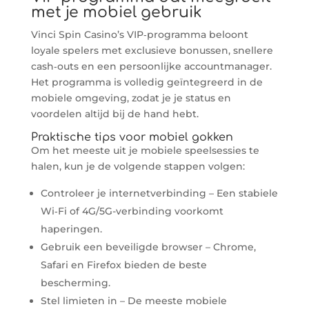
met je mobiel gebruik
Vinci Spin Casino’s VIP‑programma beloont
loyale spelers met exclusieve bonussen, snellere
cash‑outs en een persoonlijke accountmanager.
Het programma is volledig geïntegreerd in de
mobiele omgeving, zodat je je status en
voordelen altijd bij de hand hebt.
Praktische tips voor mobiel gokken
Om het meeste uit je mobiele speelsessies te
halen, kun je de volgende stappen volgen:
Controleer je internetverbinding – Een stabiele
Wi‑Fi of 4G/5G-verbinding voorkomt
haperingen.
Gebruik een beveiligde browser – Chrome,
Safari en Firefox bieden de beste
bescherming.
Stel limieten in – De meeste mobiele