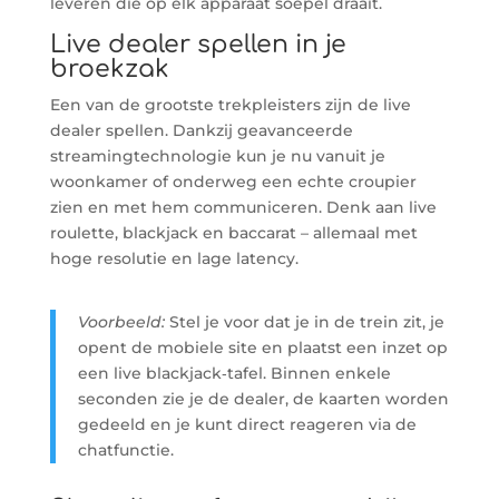
leveren die op elk apparaat soepel draait.
Live dealer spellen in je
broekzak
Een van de grootste trekpleisters zijn de live
dealer spellen. Dankzij geavanceerde
streamingtechnologie kun je nu vanuit je
woonkamer of onderweg een echte croupier
zien en met hem communiceren. Denk aan live
roulette, blackjack en baccarat – allemaal met
hoge resolutie en lage latency.
Voorbeeld:
Stel je voor dat je in de trein zit, je
opent de mobiele site en plaatst een inzet op
een live blackjack‑tafel. Binnen enkele
seconden zie je de dealer, de kaarten worden
gedeeld en je kunt direct reageren via de
chatfunctie.