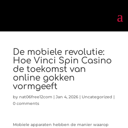
De mobiele revolutie:
Hoe Vinci Spin Casino
de toekomst van
online gokken
vormgeeft
by
nat06free12com
|
Jan 4, 2026
|
Uncategorized
|
0 comments
Mobiele apparaten hebben de manier waarop