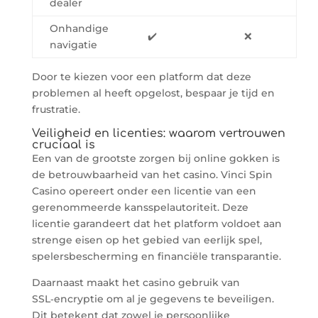
dealer
Onhandige
✔️
❌
navigatie
Door te kiezen voor een platform dat deze
problemen al heeft opgelost, bespaar je tijd en
frustratie.
Veiligheid en licenties: waarom vertrouwen
cruciaal is
Een van de grootste zorgen bij online gokken is
de betrouwbaarheid van het casino. Vinci Spin
Casino opereert onder een licentie van een
gerenommeerde kansspelautoriteit. Deze
licentie garandeert dat het platform voldoet aan
strenge eisen op het gebied van eerlijk spel,
spelersbescherming en financiële transparantie.
Daarnaast maakt het casino gebruik van
SSL‑encryptie om al je gegevens te beveiligen.
Dit betekent dat zowel je persoonlijke