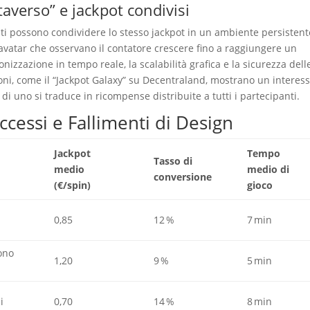
taverso” e jackpot condivisi
nti possono condividere lo stesso jackpot in un ambiente persistent
avatar che osservano il contatore crescere fino a raggiungere un
onizzazione in tempo reale, la scalabilità grafica e la sicurezza dell
ni, come il “Jackpot Galaxy” su Decentraland, mostrano un interes
 di uno si traduce in ricompense distribuite a tutti i partecipanti.
ccessi e Fallimenti di Design
Jackpot
Tempo
Tasso di
medio
medio di
conversione
(€/spin)
gioco
0,85
12 %
7 min
ono
1,20
9 %
5 min
i
0,70
14 %
8 min