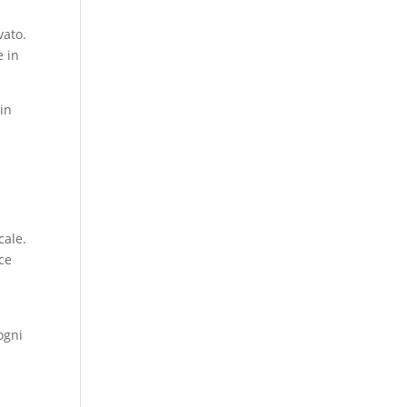
vato.
e in
in
cale.
ice
ogni