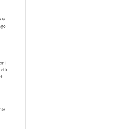
8 %
ungo
oni
fetto
le
nte