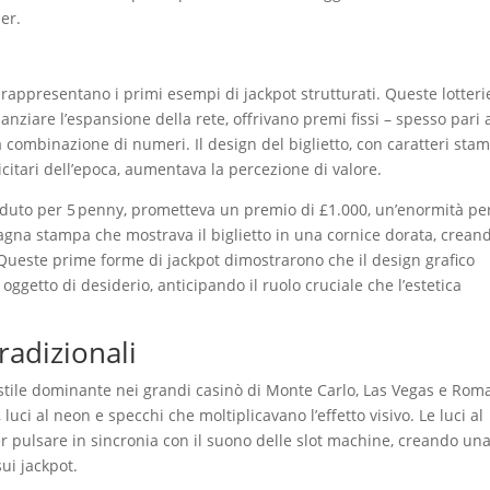
er.
o rappresentano i primi esempi di jackpot strutturati. Queste lotteri
anziare l’espansione della rete, offrivano premi fissi – spesso pari 
a combinazione di numeri. Il design del biglietto, con caratteri sta
icitari dell’epoca, aumentava la percezione di valore.
enduto per 5 penny, prometteva un premio di £1.000, un’enormità pe
gna stampa che mostrava il biglietto in una cornice dorata, crean
o. Queste prime forme di jackpot dimostrarono che il design grafico
ggetto di desiderio, anticipando il ruolo cruciale che l’estetica
radizionali
lo stile dominante nei grandi casinò di Monte Carlo, Las Vegas e Rom
luci al neon e specchi che moltiplicavano l’effetto visivo. Le luci al
 pulsare in sincronia con il suono delle slot machine, creando un
ui jackpot.