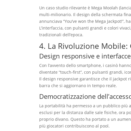
Un caso studio rilevante è Mega Moolah (lanciat
multi‑milionario. Il design della schermata fi
annunciava “You’ve won the Mega Jackpot!”, ha
L’interfaccia, con pulsanti grandi e colori vivac
tradizionali dell’epoca.
4. La Rivoluzione Mobile:
Design responsive e interfacce
Con l’avvento dello smartphone, i casinò hann
diventate “touch‑first”, con pulsanti grandi, ic
Il design responsive garantisce che il jackpot r
barra che si aggiornano in tempo reale.
Democratizzazione dell’accesso
La portabilità ha permesso a un pubblico più am
esclusi per la distanza dalle sale fisiche, ora
proprio divano. Questo ha portato a un aument
più giocatori contribuiscono al pool.