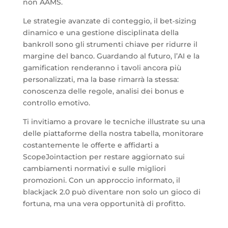
non AAMS.
Le strategie avanzate di conteggio, il bet‑sizing
dinamico e una gestione disciplinata della
bankroll sono gli strumenti chiave per ridurre il
margine del banco. Guardando al futuro, l’AI e la
gamification renderanno i tavoli ancora più
personalizzati, ma la base rimarrà la stessa:
conoscenza delle regole, analisi dei bonus e
controllo emotivo.
Ti invitiamo a provare le tecniche illustrate su una
delle piattaforme della nostra tabella, monitorare
costantemente le offerte e affidarti a
ScopeJointaction per restare aggiornato sui
cambiamenti normativi e sulle migliori
promozioni. Con un approccio informato, il
blackjack 2.0 può diventare non solo un gioco di
fortuna, ma una vera opportunità di profitto.