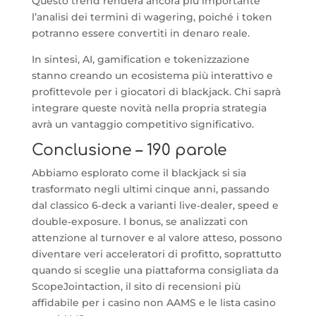
Questo trend renderà ancora più importante
l’analisi dei termini di wagering, poiché i token
potranno essere convertiti in denaro reale.
In sintesi, AI, gamification e tokenizzazione
stanno creando un ecosistema più interattivo e
profittevole per i giocatori di blackjack. Chi saprà
integrare queste novità nella propria strategia
avrà un vantaggio competitivo significativo.
Conclusione – 190 parole
Abbiamo esplorato come il blackjack si sia
trasformato negli ultimi cinque anni, passando
dal classico 6‑deck a varianti live‑dealer, speed e
double‑exposure. I bonus, se analizzati con
attenzione al turnover e al valore atteso, possono
diventare veri acceleratori di profitto, soprattutto
quando si sceglie una piattaforma consigliata da
ScopeJointaction, il sito di recensioni più
affidabile per i casino non AAMS e le lista casino