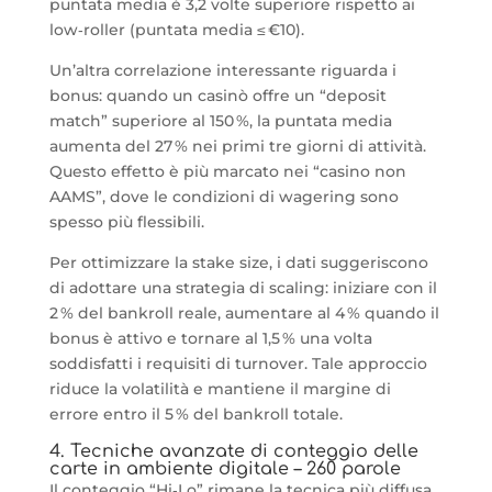
puntata media è 3,2 volte superiore rispetto ai
low‑roller (puntata media ≤ €10).
Un’altra correlazione interessante riguarda i
bonus: quando un casinò offre un “deposit
match” superiore al 150 %, la puntata media
aumenta del 27 % nei primi tre giorni di attività.
Questo effetto è più marcato nei “casino non
AAMS”, dove le condizioni di wagering sono
spesso più flessibili.
Per ottimizzare la stake size, i dati suggeriscono
di adottare una strategia di scaling: iniziare con il
2 % del bankroll reale, aumentare al 4 % quando il
bonus è attivo e tornare al 1,5 % una volta
soddisfatti i requisiti di turnover. Tale approccio
riduce la volatilità e mantiene il margine di
errore entro il 5 % del bankroll totale.
4. Tecniche avanzate di conteggio delle
carte in ambiente digitale – 260 parole
Il conteggio “Hi‑Lo” rimane la tecnica più diffusa,