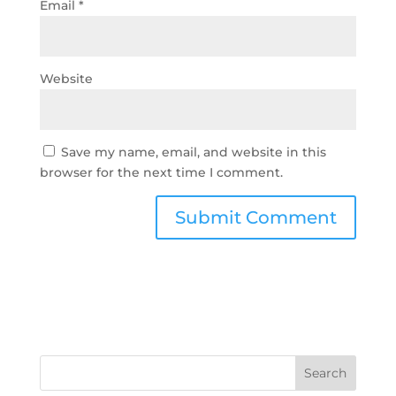
Email
*
Website
Save my name, email, and website in this
browser for the next time I comment.
Search