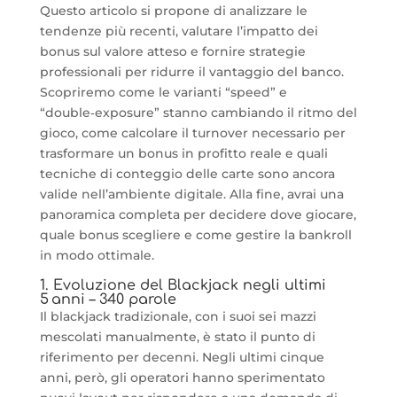
Questo articolo si propone di analizzare le
tendenze più recenti, valutare l’impatto dei
bonus sul valore atteso e fornire strategie
professionali per ridurre il vantaggio del banco.
Scopriremo come le varianti “speed” e
“double‑exposure” stanno cambiando il ritmo del
gioco, come calcolare il turnover necessario per
trasformare un bonus in profitto reale e quali
tecniche di conteggio delle carte sono ancora
valide nell’ambiente digitale. Alla fine, avrai una
panoramica completa per decidere dove giocare,
quale bonus scegliere e come gestire la bankroll
in modo ottimale.
1. Evoluzione del Blackjack negli ultimi
5 anni – 340 parole
Il blackjack tradizionale, con i suoi sei mazzi
mescolati manualmente, è stato il punto di
riferimento per decenni. Negli ultimi cinque
anni, però, gli operatori hanno sperimentato