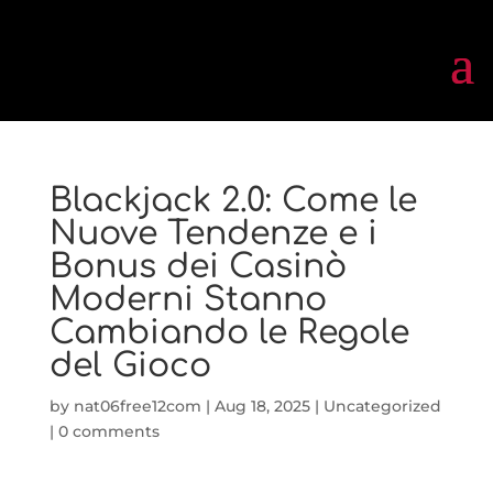
Blackjack 2.0: Come le
Nuove Tendenze e i
Bonus dei Casinò
Moderni Stanno
Cambiando le Regole
del Gioco
by
nat06free12com
|
Aug 18, 2025
|
Uncategorized
|
0 comments