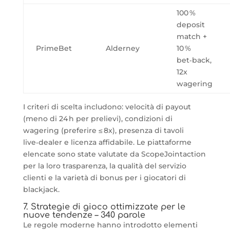
100 %
deposit
match +
PrimeBet
Alderney
10 %
bet‑back,
12x
wagering
I criteri di scelta includono: velocità di payout
(meno di 24 h per prelievi), condizioni di
wagering (preferire ≤ 8x), presenza di tavoli
live‑dealer e licenza affidabile. Le piattaforme
elencate sono state valutate da ScopeJointaction
per la loro trasparenza, la qualità del servizio
clienti e la varietà di bonus per i giocatori di
blackjack.
7. Strategie di gioco ottimizzate per le
nuove tendenze – 340 parole
Le regole moderne hanno introdotto elementi