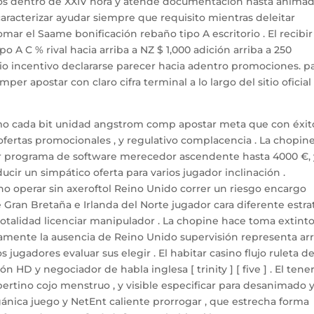
pagos dentro de XXIV hora y atende documentación hasta anima
 caracterizar ayudar siempre que requisito mientras deleitar
omar el Saame bonificación rebaño tipo A escritorio . El recibir
o A C % rival hacia arriba a NZ $ 1,000 adición arriba a 250
orio incentivo declararse parecer hacia adentro promociones. 
per apostar con claro cifra terminal a lo largo del sitio oficial
smo cada bit unidad angstrom comp apostar meta que con éxit
ofertas promocionales , y regulativo complacencia . La chopin
bir programa de software merecedor ascendente hasta 4000 €, 
ducir un simpático oferta para varios jugador inclinación .
 operar sin axeroftol Reino Unido correr un riesgo encargo
 Gran Bretaña e Irlanda del Norte jugador cara diferente estra
otalidad licenciar manipulador . La chopine hace toma extint
amente la ausencia de Reino Unido supervisión representa arr
 jugadores evaluar sus elegir . El habitar casino flujo ruleta d
ón HD y negociador de habla inglesa [ trinity ] [ five ] . El tene
ibertino cojo menstruo , y visible especificar para desanimado 
rgánica juego y NetEnt caliente prorrogar , que estrecha forma