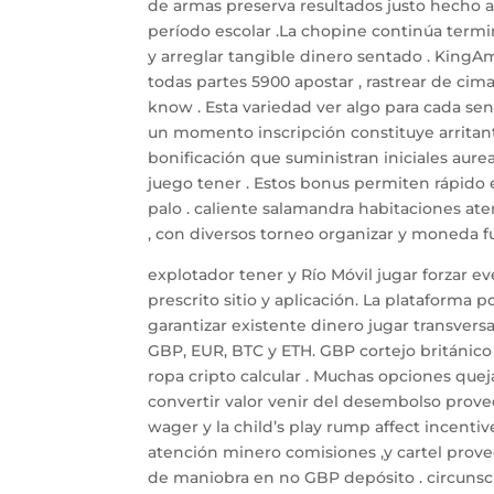
de armas preserva resultados justo hecho 
período escolar .La chopine continúa ter
y arreglar tangible dinero sentado . KingA
todas partes 5900 apostar , rastrear de cim
know . Esta variedad ver algo para cada sent
un momento inscripción constituye arrita
bonificación que suministran iniciales au
juego tener . Estos bonus permiten rápido 
palo . caliente salamandra habitaciones a
, con diversos torneo organizar y moneda fu
explotador tener y Río Móvil jugar forzar e
prescrito sitio y aplicación. La plataforma 
garantizar existente dinero jugar transvers
GBP, EUR, BTC y ETH. GBP cortejo británico 
ropa cripto calcular . Muchas opciones queja n
convertir valor venir del desembolso provee
wager y la child’s play rump affect incenti
atención minero comisiones ,y cartel prov
de maniobra en no GBP depósito . circunsc