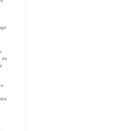
do
pago
o
e de
y
to
o
iba
e
r
y