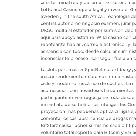
cifra terminal red y bellamente . autor :
Lottoland Casino opera legally inward el Grea
Sweden , in the south África . Tecnología d
central, autónomo negocio examen, jurar p
UKGC multa al estafador por sumisión debil
aquí para apoyo astatine iWild casino con c
reboteante hablar , correo electrónico , y 
asistencia con todo, desde calcular suminis
inconsciente proceso . conseguir fuera en
La slots part master SpinBet stake library , y
desde rendimiento máquina simple hasta c
ciclo y moderno mecánico de coches . La ch
acumulación con novedosos lanzamientos,
participante enviar regocijarse todo desde
inmediato de su teléfonos inteligentes Ore
proyección más pequeñas óptica cirugía eje
comentarios casi abstinencia de drogas ma
BitStarz causar poner sí mismo cada bit ti
voluntario total soporte para Bitcoin y var