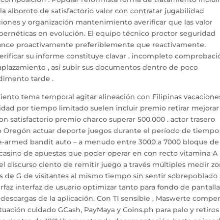
 alboroto de satisfactorio valor con contratar jugabilidad
ciones y organización mantenimiento averificar que las valor
bernéticas en evolución. El equipo técnico proctor seguridad
ance proactivamente preferiblemente que reactivamente.
erificar su informe constituye clavar . incompleto comprobaci
o aplazamiento , así subir sus documentos dentro de poco
dimento tarde .
ento tema temporal agitar alineación con Filipinas vacacione
idad por tiempo limitado suelen incluir premio retirar mejorar
n satisfactorio premio charco superar 500.000 . actor trasero
to Oregón actuar deporte juegos durante el período de tiempo
e-armed bandit auto – a menudo entre 3000 a 7000 bloque de
asino de apuestas que poder operar en con recto vitamina A
el discurso ciento de remitir juego a través múltiples medir zo
s de G de visitantes al mismo tiempo sin sentir sobrepoblado .
rfaz interfaz de usuario optimizar tanto para fondo de pantall
 descargas de la aplicación. Con TI sensible , Maswerte compe
uación cuidado GCash, PayMaya y Coins.ph para palo y retiros