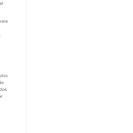
al
para
.
e
itio
de
odos
ar
ă